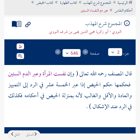
الرئيسية
المجموع شرح المهذب
كتاب الطهارة
كتاب الحيض
تراجم الأعلام
أحكام النفاس
عبر دم النفساء الستين
المجموع شرح المهذب
النووي - أبو زكريا محيي الدين يحيى بن شرف النووي
جزء
صفحة
2
546
قال
المصنف
رحمه الله تعالى ( وإن
نفست المرأة وعبر الدم الستين
فحكمها حكم الحيض إذا عبر الخمسة عشر في الرد إلى التمييز
والعادة والأقل والغالب لأنه بمنزلة الحيض في أحكامه فكذلك
في الرد عند الإشكال ) .
السابق
التالي