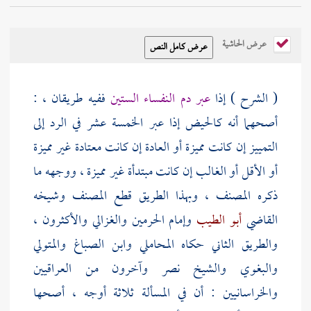
عرض الحاشية
( الشرح ) إذا
عبر دم النفساء الستين
ففيه طريقان ، :
أصحهما أنه كالحيض إذا عبر الخمسة عشر في الرد إلى
التمييز إن كانت مميزة أو العادة إن كانت معتادة غير مميزة
أو الأقل أو الغالب إن كانت مبتدأة غير مميزة ، ووجهه ما
ذكره
المصنف
، وبهذا الطريق قطع
المصنف
وشيخه
القاضي
أبو الطيب
وإمام الحرمين
والغزالي
والأكثرون ،
والطريق الثاني حكاه
المحاملي
وابن الصباغ
والمتولي
والبغوي
والشيخ
نصر
وآخرون من العراقيين
والخراسانيين : أن في المسألة ثلاثة أوجه ، أصحها