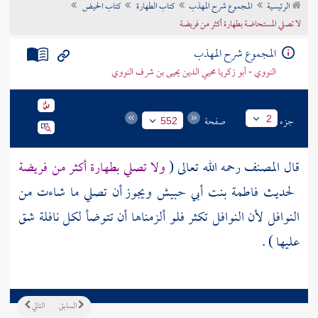
الرئيسية
المجموع شرح المهذب
كتاب الطهارة
كتاب الحيض
تراجم الأعلام
لا تصلي المستحاضة بطهارة أكثر من فريضة
المجموع شرح المهذب
النووي - أبو زكريا محيي الدين يحيى بن شرف النووي
جزء
صفحة
2
552
قال
المصنف
رحمه الله تعالى (
ولا تصلي بطهارة أكثر من فريضة
لحديث
فاطمة بنت أبي حبيش
ويجوز أن تصلي ما شاءت من
النوافل لأن النوافل تكثر فلو ألزمناها أن تتوضأ لكل نافلة شق
عليها ) .
السابق
التالي