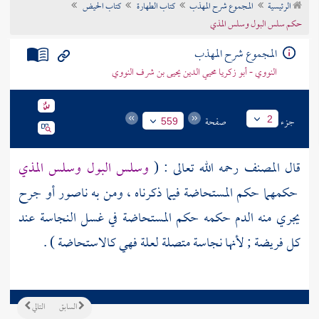
الرئيسية
المجموع شرح المهذب
كتاب الطهارة
كتاب الحيض
تراجم الأعلام
حكم سلس البول وسلس المذي
المجموع شرح المهذب
النووي - أبو زكريا محيي الدين يحيى بن شرف النووي
جزء
صفحة
2
559
قال
المصنف
رحمه الله تعالى : (
وسلس البول وسلس المذي
حكمهما حكم المستحاضة فيما ذكرناه ، ومن به ناصور أو جرح
يجري منه الدم حكمه حكم المستحاضة في غسل النجاسة عند
كل فريضة ; لأنها نجاسة متصلة لعلة فهي كالاستحاضة ) .
السابق
التالي