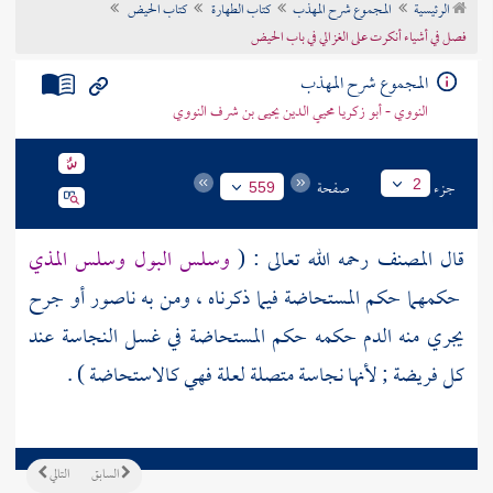
الرئيسية
المجموع شرح المهذب
كتاب الطهارة
كتاب الحيض
تراجم الأعلام
فصل في أشياء أنكرت على الغزالي في باب الحيض
المجموع شرح المهذب
النووي - أبو زكريا محيي الدين يحيى بن شرف النووي
جزء
صفحة
2
559
قال
المصنف
رحمه الله تعالى : (
وسلس البول وسلس المذي
حكمهما حكم المستحاضة فيما ذكرناه ، ومن به ناصور أو جرح
يجري منه الدم حكمه حكم المستحاضة في غسل النجاسة عند
كل فريضة ; لأنها نجاسة متصلة لعلة فهي كالاستحاضة ) .
السابق
التالي