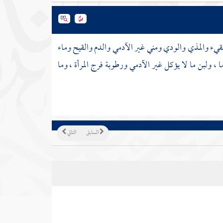
قيء والمذي والودي ومني غير الآدمي والدم والقيح وماء
ا ، ولبن ما لا يؤكل غير الآدمي ورطوبة فرج المرأة ، وما
السابق
التالي