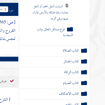
أصابت أسفل الخف أو النعل
جزء
2
نجاسة رطبة فدلكه بالأرض فأزال
عينها وبقي أثرها
[
ص:
565 ]
فرع مسائل تتعلق بباب
القروح والع
النجاسة
تنجس بذلك 
كتاب الصلاة
كتاب الجنائز
كتاب الزكاة
عرض ال
كتاب الصيام
كتاب الاعتكاف
( الشرح 
كتاب الحج