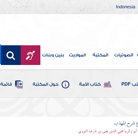
Indonesia
الصوتيات
المكتبة
المواريث
بنين وبنات
 PDF
كتاب الأمة
حول المكتبة
قائمة 
ع شرح المهذب
 أبو زكريا محيي الدين يحيى بن شرف النووي