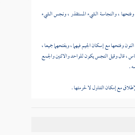
وفتحها ، والنجاسة الشيء المستقذر ، ونجس الشيء
 وفتحها مع إسكان الجيم فيهما ، وبفتحهما جميعا ،
اس ، قال وقيل النجس يكون للواحد والاثنين والجمع
ه .
طلاق مع إمكان التناول لا لحرمتها .
الإطلاق ، بل يباح القليل منها وإنما يحرم الكثير الذي