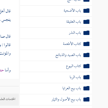
باب الأضحية
قال أهل
ينجس ، 
باب العقيقة
باب النذر
قال صاح
كتاب الأطعمة
قالوا :
والمؤنث 
باب الصيد والذبائح
كتاب البيوع
وأما
حد 
باب الربا
قال : وق
باب بيع العرايا
فيه ضرر
باب بيع الأصول والثمار
الخدمات العلم