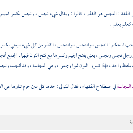
 اللغة : النجس هو القذر ، قالوا : ويقال شيء نجس ، ونجس بكسر الجيم 
كعلم يعلم .
ب المحكم : النجس ، والنجس ، والنجس ، القذر من كل شيء ، يعني بكسر النون
 ورجل نجس ونجس ، يعني بفتح الجيم وكسرها مع فتح النون فيهما ، الجمع أنج
بلفظ واحد ، فإذا كسروا النون ثنوا وجمعوا ، وهي النجاسة ، وقد أنجسه ونجس
النجاسة
في اصطلاح الفقهاء ، فقال
المتولي
: حدها كل عين حرم تناولها على الإ
ولنا : على الإطلاق احتراز من السموم التي هي نبات ، فإنها لا يحرم تناولها على 
 .
ية