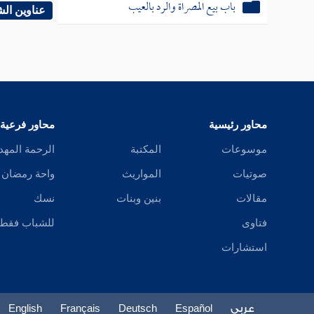
باب بيع المصراة والرد بالعيب
قال : وق
عناوين ال
المتولي
لي
وفي المن
محاور رئيسية
محاور فرعية
( الثان
موسوعات
المكتبة
الرحمة المهد
[
ص:
566 ]
صوتيات
المواريث
واحة رمضان
النجاسة 
مقالات
بنين وبنات
نسك
أو خنزي
فتاوى
للشباب فقط
استشارات
ومنها ال
فالجواب 
عربي
Español
Deutsch
Français
English