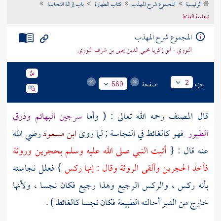
الرئيسية
المجموع شرح المهذب
كتاب الطهارة
باب إزالة النجاسة
تراجم الأعلام
نجاسة الغائط
المجموع شرح المهذب
النووي - أبو زكريا محيي الدين يحيى بن شرف النووي
جزء
صفحة
2
569
قال
المصنف
رحمه الله تعالى : ( وأما
سرجين البهائم وذرق
الطيور
فهو كالغائط في النجاسة ; لما روى
ابن مسعود
رضي الله
عنه قال : {
أتيت النبي صلى الله عليه وسلم بحجرين وروثة
فأخذ الحجرين وألقى الروثة وقال : إنها ركس
} فعلل نجاسته
بأنه ركس ، والركس الرجيع وهذا رجيع فكان نجسا ، ولأنها
خارج من الدبر أحالته الطبيعة فكان نجسا كالغائط ) .