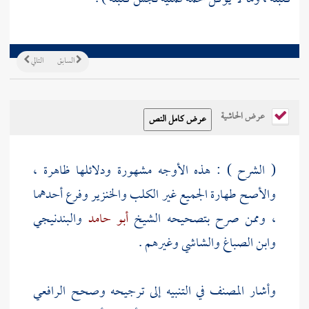
السابق
التالي
عرض الحاشية
( الشرح ) : هذه الأوجه مشهورة ودلائلها ظاهرة ،
والأصح طهارة الجميع غير الكلب والخنزير وفرع أحدهما
، وممن صرح بتصحيحه الشيخ
أبو حامد
والبندنيجي
وابن الصباغ
والشاشي
وغيرهم .
وأشار
المصنف
في التنبيه إلى ترجيحه وصحح
الرافعي