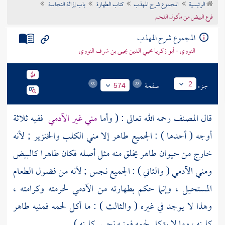
الرئيسية
المجموع شرح المهذب
كتاب الطهارة
باب إزالة النجاسة
تراجم الأعلام
فرع البيض من مأكول اللحم
المجموع شرح المهذب
النووي - أبو زكريا محيي الدين يحيى بن شرف النووي
جزء
صفحة
2
574
قال
المصنف
رحمه الله تعالى : ( وأما
مني غير الآدمي
ففيه ثلاثة
أوجه ( أحدها ) : الجميع طاهر إلا مني الكلب والخنزير ; لأنه
خارج من حيوان طاهر يخلق منه مثل أصله فكان طاهرا كالبيض
ومني الآدمي ( والثاني ) : الجميع نجس ; لأنه من فضول الطعام
المستحيل ، وإنما حكم بطهارته من الآدمي لحرمته وكرامته ،
وهذا لا يوجد في غيره ( والثالث ) : ما أكل لحمه فمنيه طاهر
كلبنه ، وما لا يؤكل لحمه فمنيه نجس كلبنه ) .