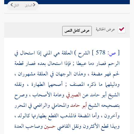
السابق
التالي
عرض الحاشية
[
ص:
578 ]
الشرح ) العلقة هي المني إذا استحال في
الرحم فصار دما عبيطا ; فإذا استحال بعده فصار قطعة
لحم فهو مضغة ، وهذان الوجهان في العلقة مشهوران ،
ودليلهما ما ذكره
المصنف
; أصحهما الطهارة ، ونقله
الشيخ
أبو حامد
عن
الصيرفي
وعامة الأصحاب ، وصرح
بتصحيحه الشيخ
أبو حامد
والمحاملي
والرافعي
في المحرر
وآخرون ، وأما المضغة فالمذهب القطع بطهارتها كالولد ،
وبهذا قطع الأكثرون ونقل القاضي
حسين
وصاحب العدة