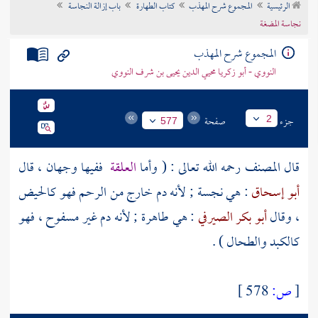
الرئيسية
المجموع شرح المهذب
كتاب الطهارة
باب إزالة النجاسة
تراجم الأعلام
نجاسة المضغة
المجموع شرح المهذب
النووي - أبو زكريا محيي الدين يحيى بن شرف النووي
جزء
صفحة
2
577
قال
المصنف
رحمه الله تعالى : ( وأما
العلقة
ففيها وجهان ، قال
أبو إسحاق
: هي نجسة ; لأنه دم خارج من الرحم فهو كالحيض
، وقال
أبو بكر الصيرفي
: هي طاهرة ; لأنه دم غير مسفوح ، فهو
كالكبد والطحال ) .
[
ص:
578 ]