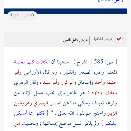
السابق
التالي
عرض الحاشية
[
ص:
585 ]
الشرح ) : مذهبنا أن
الكلاب كلها نجسة
المعلم وغيره الصغير والكبير ، وبه قال
الأوزاعي
وأبو
حنيفة
وأحمد
وإسحاق
وأبو ثور
وأبو عبيد
، وقال
الزهري
ومالك
وداود
: هو طاهر وإنما يجب غسل الإناء من
ولوغه تعبدا ، وحكي هذا عن
الحسن البصري
وعروة بن
الزبير
واحتج لهم بقول الله تعالى : " {
فكلوا مما أمسكن
عليكم
} ولم يذكر غسل موضع إمساكها ; وبحديث
ابن