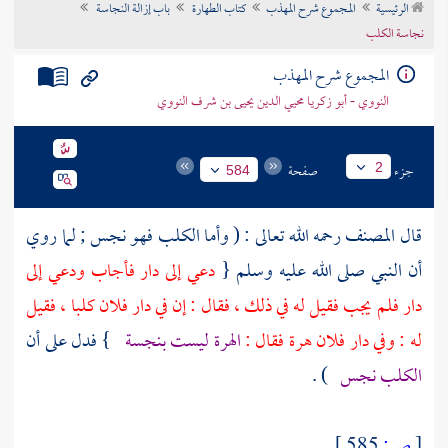
الرئيسية
المجموع شرح المهذب
كتاب الطهارة
باب إزالة النجاسة
تراجم الأعلام
نجاسة الكلب
المجموع شرح المهذب
النووي - أبو زكريا محيي الدين يحيى بن شرف النووي
جزء
صفحة
2
584
قال
المصنف
رحمه الله تعالى : ( وأما الكلب فهو نجس ; لما روي
أن النبي صلى الله عليه وسلم {
دعي إلى دار فأجاب ودعي إلى
دار فلم يجب فقيل له في ذلك ، فقال : إن في دار فلان كلبا ، فقيل
له : وفي دار فلان هرة فقال :
الهرة ليست بنجسة
} فدل على أن
الكلب نجس
) .
[
ص:
585 ]