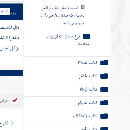
أصابت أسفل الخف أو النعل
جزء
2
نجاسة رطبة فدلكه بالأرض فأزال
عينها وبقي أثرها
قال
المصنف
فرع مسائل تتعلق بباب
طاهرا كالشا
النجاسة
يؤكل نجس فك
كتاب الصلاة
كتاب الجنائز
كتاب الزكاة
عرض ال
كتاب الصيام
كتاب الاعتكاف
( الشرح
كتاب الحج