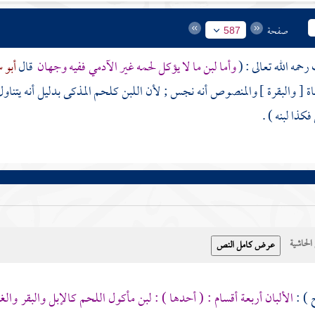
صفحة
587
رحمه الله تعالى : (
وأما لبن ما لا يؤكل لحمه غير الآدمي ففيه وجهان
قال
أبو 
ة [ والبقرة ] والمنصوص أنه نجس ; لأن اللبن كلحم المذكى بدليل أنه يتناول 
ذا لبنه ) .
حاشية
 ) :
الألبان أربعة أقسام : ( أحدها ) : لبن مأكول اللحم كالإبل والبقر وال