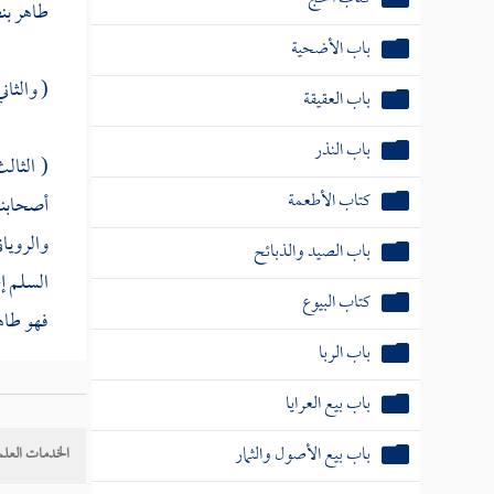
طاهر بن
باب الأضحية
( والثاني
باب العقيقة
باب النذر
( الثال
كتاب الأطعمة
أصحابنا
والرويا
باب الصيد والذبائح
السلم إ
كتاب البيوع
فهو طاهر
باب الربا
( الرابع
باب بيع العرايا
المصنف
باب بيع الأصول والثمار
الخدمات العلم
المتولي
و