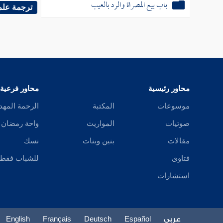
باب بيع المصراة والرد بالعيب
فأشبه ا
ترجمة علم
يجوز بيع
فيه وجها
محاور رئيسية
محاور فرعية
موسوعات
المكتبة
الرحمة المهد
صوتيات
المواريث
واحة رمضان
( فرع )
مقالات
بنين وبنات
نسك
قبل أن ت
فتاوى
للشباب فقط
بها .
استشارات
وحكى
ا
كالبيض 
عربي
Español
Deutsch
Français
English