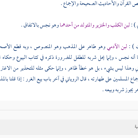
ص القرآن والأحاديث الصحيحة والإجماع .
 ) :
لبن الكلب والخنزير والمتولد من أحدهما
وهو نجس بالاتفاق .
ث ) :
لبن الآدمي
وهو طاهر على المذهب وهو المنصوص ، وبه قطع الأص
 أنه نجس ، وإنما يحل شربه للطفل للضرورة ذكره في كتاب البيوع وحكاه
ا
ني
وهذا ليس بشيء ، بل هو خطأ ظاهر ، وإنما حكى مثله للتحذير من الاغترا
جماع المسلمين على طهارته ، قال
الروياني
في آخر باب بيع الغرر : إذا قلنا بال
 يجوز شربه وبيعه .
 ) :
لبن سائر الحيوانات الطاهرة
غير ما ذكرنا ، والصحيح
[
ص:
588 ]
المنص
دليل الوجهين ، وممن قال بطهارته
أبو حنيفة
، وبنجاسته
مالك
وأحمد
وداود
، 
ية
غيره ( أصحهما ) : جواز شربه ; لأنه طاهر ( والثاني ) : تحريمه ، وبه قطع
ال