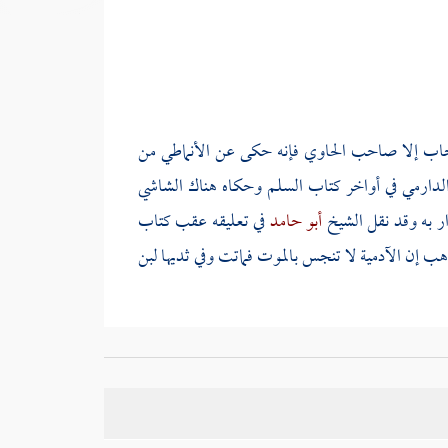
حاب إلا صاحب الحاوي فإنه حكى عن
الأنماطي
من
لدارمي
في أواخر كتاب السلم وحكاه هناك
الشاشي
ر به وقد نقل الشيخ
أبو حامد
في تعليقه عقب كتاب
مذهب إن الآدمية لا تنجس بالموت فماتت وفي ثديها لبن
وص : نجاستها ، وقال
الإصطخري
: طاهرة وقد ذكر
فإن قلنا بالطهارة فهل يحل شربه ؟ فيه وجهان حكاهما
غزالي
في البسيط ; لأنه يقال إنه يؤذي ، ولأنه مستقذر