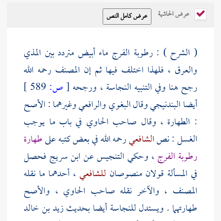
عرض الحاشية
( الشرح ) : رطوبة الفرج ماء أبيض متردد بين المذي
والعرق ، فلهذا اختلف فيها ثم إن
المصنف
رحمه الله
رجح هنا وفي التنبيه النجاسة ، ورجحه
[
ص:
589 ]
أيضا
البندنيجي
وقال
البغوي
والرافعي
وغيرهما : الأصح
: الطهارة ، وقال صاحب الحاوي في باب ما يوجب
الغسل : نص
الشافعي
رحمه الله في بعض كتبه على
طهارة
رطوبة الفرج
، وحكي التنجيس عن
ابن سريج
فحصل
في المسألة قولان منصوصان
للشافعي
، أحدهما ما نقله
المصنف
، والآخر نقله صاحب الحاوي ، والأصح
طهارتهما . ويستدل للنجاسة أيضا بحديث
زيد بن خالد