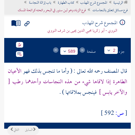
الرئيسية
المجموع شرح المهذب
كتاب الطهارة
باب إزالة النجاسة
تراجم الأعلام
فرع مسائل تتعلق بالنجاسات
فرع الزباد وهو لبن سنور في البحر رائحته كرائحة المسك
المجموع شرح المهذب
النووي - أبو زكريا محيي الدين يحيى بن شرف النووي
جزء
صفحة
2
589
قال
المصنف
رحمه الله تعالى : ( وأما ما تنجس بذلك فهو
الأعيان
الطاهرة إذا لاقاها شيء من هذه النجاسات وأحدهما رطب [
والآخر يابس ]
فينجس بملاقاتها ) .
[
ص:
592 ]
السابق
التالي