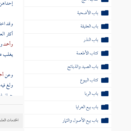
إحداهن "
باب الأضحية
وقد اخت
باب العقيقة
أكثر الع
باب النذر
وأحمد
و
كتاب الأطعمة
يغلب عل
باب الصيد والذبائح
وعن
أح
كتاب البيوع
ولغ فيه 
باب الربا
جواز غسل
عروة
ع
باب بيع العرايا
وبالقيا
باب بيع الأصول والثمار
الخدمات العلم