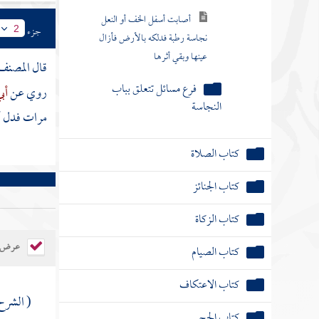
أصابت أسفل الخف أو النعل
جزء
2
نجاسة رطبة فدلكه بالأرض فأزال
عينها وبقي أثرها
قال
المصنف
فرع مسائل تتعلق بباب
روي عن
أب
النجاسة
مرات فدل أنه
كتاب الصلاة
كتاب الجنائز
كتاب الزكاة
عرض ال
كتاب الصيام
كتاب الاعتكاف
( الشرح
كتاب الحج