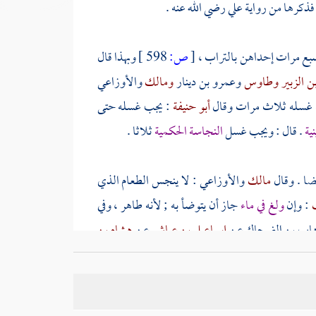
فذكرها من رواية علي رضي الله عنه .
 سبع مرات إحداهن بالتراب ،
[
ص:
598 ]
وبهذا قال
ن الزبير
وطاوس
وعمرو بن دينار
ومالك
والأوزاعي
ه غسله ثلاث مرات وقال
أبو حنيفة
: يجب غسله حتى
ية
. قال : ويجب غسل
النجاسة الحكمية
ثلاثا .
ضا . وقال
مالك
والأوزاعي
: لا ينجس الطعام الذي
ك
: وإن
ولغ في ماء
جاز أن يتوضأ به ; لأنه طاهر ، وفي
هاب بن الضحاك
عن
إسماعيل بن عياش
عن
هشام بن
يلغ في الإناء قال : {
يغسله ثلاثا أو خمسا أو سبعا
}