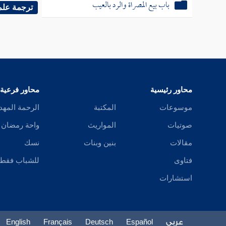
باب بيع المصراة والرد بالعيب
واحتج
ل
ترجمة علم
فاغسلوه
بغسل ال
الله صلى
صلى الل
محاور رئيسية
محاور فرعية
الصحابة 
موسوعات
المكتبة
الرحمة المهد
صوتيات
المواريث
واحة رمضان
وأما ال
مقالات
بنين وبنات
نسك
أحدكم ف
فتاوى
للشباب فقط
وكذلك ق
استشارات
وأما ال
العقيلي
و
عربي
Español
Deutsch
Français
English