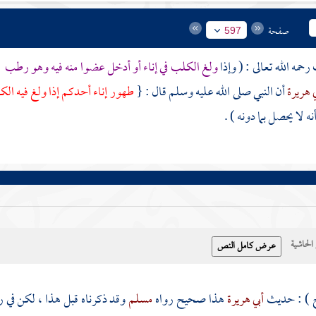
صفحة
597
رحمه الله تعالى : ( وإذا
ولغ الكلب في إناء أو أدخل عضوا منه فيه وهو رطب
ل
ي هريرة
أن النبي صلى الله عليه وسلم قال : {
طهور إناء أحدكم إذا ولغ فيه ا
 لا يحصل بما دونه ) .
حاشية
 ) : حديث
أبي هريرة
هذا صحيح رواه
مسلم
وقد ذكرناه قبل هذا ، لكن في ر