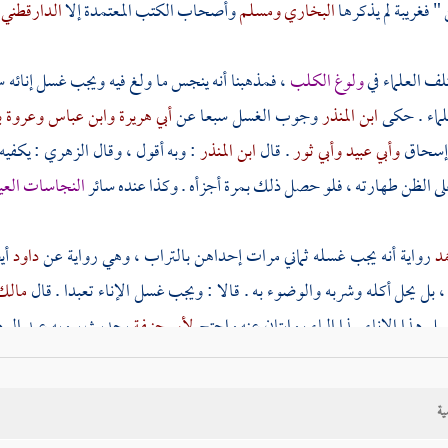
 فغريبة لم يذكرها
البخاري
ومسلم
وأصحاب الكتب المعتمدة إلا
الدارقطني
لف العلماء في
ولوغ الكلب
، فمذهبنا أنه ينجس ما ولغ فيه ويجب غسل إنائه
لماء . حكى
ابن المنذر
وجوب الغسل سبعا عن
أبي هريرة
وابن عباس
وعروة ب
إسحاق
وأبي عبيد
وأبي ثور
. قال
ابن المنذر
: وبه أقول ، وقال
الزهري
: يكفي
ى الظن طهارته ، فلو حصل ذلك بمرة أجزأه . وكذا عنده سائر
النجاسات العين
مد
رواية أنه يجب غسله ثماني مرات إحداهن بالتراب ، وهي رواية عن
داود
أي
، بل يحل أكله وشربه والوضوء به . قالا : ويجب غسل الإناء تعبدا . قال
مال
 هذا الإناء بهذا الماء روايتان عنه واحتج
لأبي حنيفة
بحديث يرويه
عبد الو
ن
أبي الزناد
عن
الأعرج
عن
أبي هريرة
عن النبي صلى الله عليه وسلم في الكلب 
س على سائر النجاسات .
ية