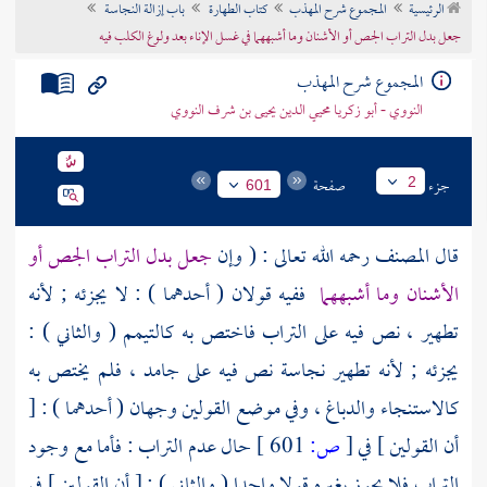
الرئيسية
المجموع شرح المهذب
كتاب الطهارة
باب إزالة النجاسة
تراجم الأعلام
جعل بدل التراب الجص أو الأشنان وما أشبههما في غسل الإناء بعد ولوغ الكلب فيه
المجموع شرح المهذب
النووي - أبو زكريا محيي الدين يحيى بن شرف النووي
جزء
صفحة
2
601
قال
المصنف
رحمه الله تعالى : ( وإن
جعل بدل التراب الجص أو
الأشنان وما أشبههما
ففيه قولان ( أحدهما ) : لا يجزئه ; لأنه
تطهير ، نص فيه على التراب فاختص به كالتيمم ( والثاني ) :
يجزئه ; لأنه تطهير نجاسة نص فيه على جامد ، فلم يختص به
كالاستنجاء والدباغ ، وفي موضع القولين وجهان ( أحدهما ) : [
أن القولين ] في
[
ص:
601 ]
حال عدم التراب : فأما مع وجود
التراب فلا يجوز بغيره قولا واحدا ( والثاني ) : [ أن القولين ] في