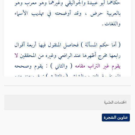
حكاهما
أبو عبيدة
والجواليقي
وغيرهما وهو معرب وهو
بالعربية حرض ، وقد أوضحته في تهذيب الأسماء
واللغات .
( أما حكم المسألة ) فحاصل المنقول فيها أربعة أقوال
رابعها مخرج أظهرها عند
الرافعي
وغيره من المحققين
لا
يقوم غير التراب مقامه
( والثاني ) : يقوم وصححه
المصنف
في التنبيه
والشاشي
( والثالث ) : يقوم عند عدم
التراب دون وجوده ( والرابع ) : يقوم فيما يفسده التراب
كالثياب دون الأواني ونحوها ، ودلائل الأقوال ظاهرة مما
الخدمات العلمية
ذكره
المصنف
والاحترازات أيضا ظاهرة والله أعلم .
عناوين الشجرة