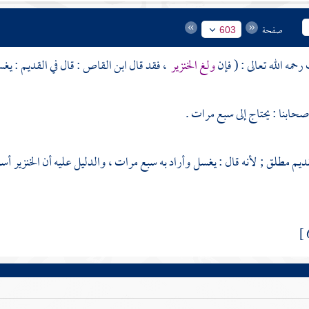
صفحة
603
رحمه الله تعالى : ( فإن
ولغ الخنزير
، فقد قال
ابن القاص
: قال في القديم : يغس
صحابنا : يحتاج إلى سبع مرات .
ديم مطلق ; لأنه قال : يغسل وأراد به سبع مرات ، والدليل عليه أن الخنزير أسوأ