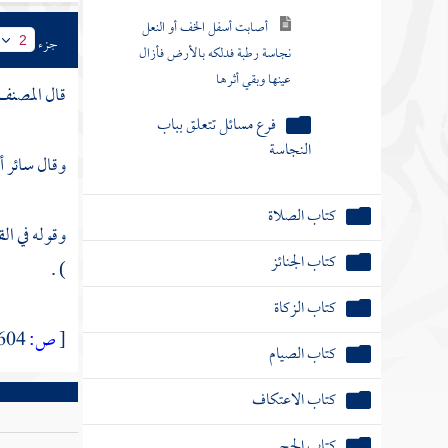
أصابت أسفل الخف أو النعل
جزء
2
نجاسة رطبة فدلكه بالأرض فأزال
عينها وبقي أثرها
قال
المصنف
فرع مسائل تتعلق بباب
النجاسة
وقال سائر أ
كتاب الصلاة
وقوله في الق
كتاب الجنائز
) .
كتاب الزكاة
[
ص:
604 ]
كتاب الصيام
كتاب الاعتكاف
كتاب الحج