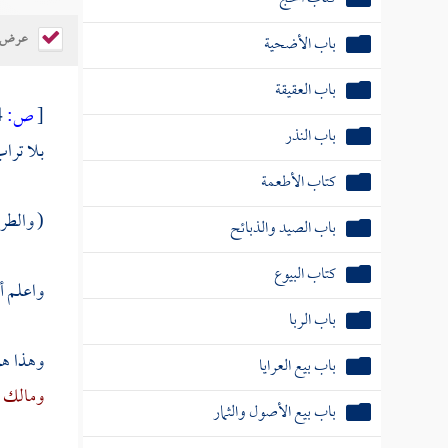
عرض ال
باب الأضحية
باب العقيقة
[
ص:
604 ]
باب النذر
بلا تراب
كتاب الأطعمة
( والطري
باب الصيد والذبائح
كتاب البيوع
واعلم أن
باب الربا
وهذا هو
باب بيع العرايا
ومالك
ف
باب بيع الأصول والثمار