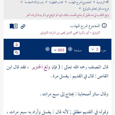
الرئيسية
المجموع شرح المهذب
كتاب الطهارة
باب إزالة النجاسة
تراجم الأعلام
فرع مسائل تتعلق بالولوغ
ولغ الكلب في ماء قليل أو مائع فأصاب ذلك الماء أو المائع ثوبا أو بدنا أو إناء آخر
المجموع شرح المهذب
النووي - أبو زكريا محيي الدين يحيى بن شرف النووي
جزء
صفحة
2
603
قال
المصنف
رحمه الله تعالى : ( فإن
ولغ الخنزير
، فقد قال
ابن
القاص
: قال في القديم : يغسل مرة .
وقال سائر أصحابنا : يحتاج إلى سبع مرات .
وقوله في القديم مطلق ; لأنه قال : يغسل وأراد به سبع مرات ،