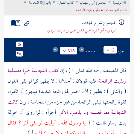
الرئيسية
المجموع شرح المهذب
كتاب الطهارة
باب إزالة النجاسة
تراجم الأعلام
كانت النجاسة خمرا فغسلها وبقيت الرائحة
المجموع شرح المهذب
النووي - أبو زكريا محيي الدين يحيى بن شرف النووي
جزء
صفحة
2
613
قال
المصنف
رحمه الله تعالى : ( وإن
كانت النجاسة خمرا فغسلها
وبقيت الرائحة
ففيه قولان : أحدهما : لا يطهر كما لو بقي اللون
( والثاني ) : يطهر ; لأن الخمر لها رائحة شديدة فيجوز أن تكون
لقوة رائحتها تبقى الرائحة من غير جزء من النجاسة ، وإن
كانت
النجاسة دما فغسله ولم يذهب الأثر
أجزأه ; لما روي أن
خولة
بنت يسار
قالت : {
يا رسول الله ، أرأيت لو بقي أثر ؟ فقال
صلى الله عليه وسلم : الماء يكفيك ولا يضرك أثره
} ) .