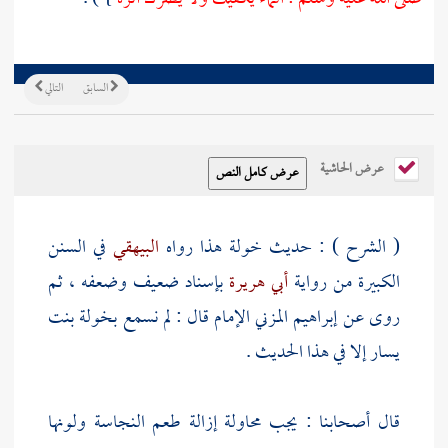
السابق
التالي
عرض الحاشية
( الشرح ) : حديث
خولة
هذا رواه
البيهقي
في السنن
الكبيرة من رواية
أبي هريرة
بإسناد ضعيف وضعفه ، ثم
روى عن
إبراهيم المزني
الإمام قال : لم نسمع
بخولة بنت
يسار
إلا في هذا الحديث .
قال أصحابنا : يجب محاولة إزالة طعم النجاسة ولونها