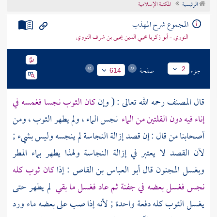
الرئيسية
المكتبة الإسلامية
تراجم الأعلام
المجموع شرح المهذب
النووي - أبو زكريا محيي الدين يحيى بن شرف النووي
جزء
صفحة
2
614
قال
المصنف
رحمه الله تعالى : ( وإن
كان الثوب نجسا فغمسه في
إناء فيه دون القلتين من الماء
نجس الماء ، ولم يطهر الثوب ، ومن
أصحابنا من قال : إن قصد إزالة النجاسة لم ينجسه وليس بشيء ;
لأن القصد لا يعتبر في إزالة النجاسة ولهذا يطهر بماء المطر
وبغسل المجنون قال
أبو العباس بن القاص
: إذا
كان ثوب كله
نجس فغسل بعضه في جفنة ثم عاد فغسل ما بقي
لم يطهر حتى
يغسل الثوب كله دفعة واحدة ; لأنه إذا صب على بعضه ماء ورد