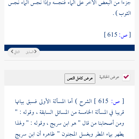
جزءا من البعض الآخر على الماء فنجسه وإذا نجس الماء نجس
الثوب ) .
[
ص:
615 ]
السابق
التالي
عرض الحاشية
[
ص:
615 ]
الشرح ) أما المسألة الأولى فسبق بيانها
قريبا في المسألة الخامسة من المسائل السابقة ، وقوله : "
ومن أصحابنا من قال " هو
ابن سريج
، وقوله : " ولهذا
يطهر بماء المطر وبغسل المجنون " ظاهره أن
ابن سريج