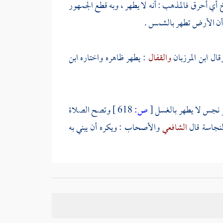
خ أي أحرق فالمذهب : أنه لا يطهر ، وبه قطع الجمهور
م أن الأرض تطهر بالشمس .
وقال
ابن المرزبان
والقفال
: يطهر ظاهره واختاره
ابن
سر نجس لا يطهر بالغسل
[
ص:
618 ]
وتصح الصلاة
النجاسة قال
الشافعي
والأصحاب : ويكره أن يبني به
لى عليه لم تصح صلاته فإن بسط عليه شيئا صحت مع
 رأسها بنحاس الصحيح أنه لا تصح صلاته .