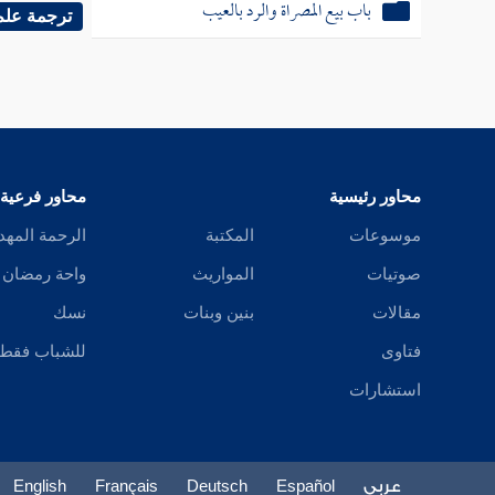
باب بيع المصراة والرد بالعيب
( والضرب
ترجمة علم
في الما
الأصح ،
ترابا ثم
محاور رئيسية
محاور فرعية
وقول
ال
موسوعات
المكتبة
الرحمة المهد
ما يعلو
صوتيات
المواريث
واحة رمضان
بالفارس
مقالات
بنين وبنات
نسك
فتاوى
للشباب فقط
وابن الم
استشارات
، قال : 
وهو يعل
عربي
Español
Deutsch
Français
English