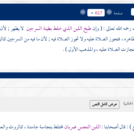
صفحة
617
ف
رحمه الله تعالى : ( وإن
طبخ اللبن الذي خلط بطينة السرجين
لا يطهر ; لأن 
ره ، فتجوز الصلاة عليه ولا تجوز الصلاة فيه ; لأن ما فيه من السرجين كالزئب
ازت الصلاة عليه ، والمذهب الأول ) .
حاشية
) : قال أصحابنا :
اللبن النجس ضربان
مختلط بنجاسة جامدة ، كالروث والعذر