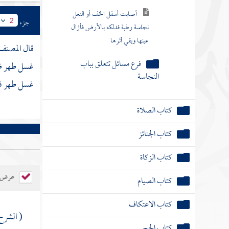
أصابت أسفل الخف أو النعل
جزء
2
نجاسة رطبة فدلكه بالأرض فأزال
عينها وبقي أثرها
قال
المصن
فرع مسائل تتعلق بباب
غسل طهر ظاه
النجاسة
غسل طهر فج
كتاب الصلاة
كتاب الجنائز
كتاب الزكاة
عرض ال
كتاب الصيام
كتاب الاعتكاف
( الشرح 
كتاب الحج