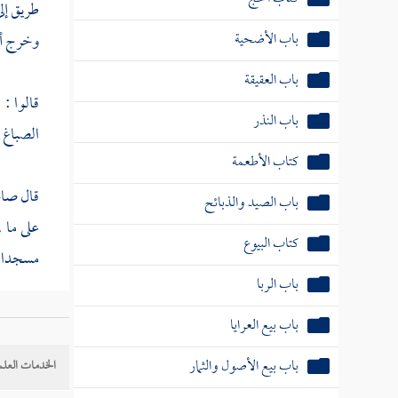
طريق إلى
باب الأضحية
وخرج
أ
باب العقيقة
قالوا :
باب النذر
الصباغ
.
كتاب الأطعمة
قال صاح
باب الصيد والذبائح
على ما 
كتاب البيوع
مسجدا .
باب الربا
قال الق
باب بيع العرايا
الكراهة
باب بيع الأصول والثمار
الخدمات العلم