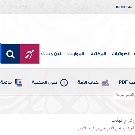
Indonesia
الصوتيات
المكتبة
المواريث
بنين وبنات
 PDF
كتاب الأمة
حول المكتبة
قائمة 
ن النجس ضربان
ع شرح المهذب
 أبو زكريا محيي الدين يحيى بن شرف النووي