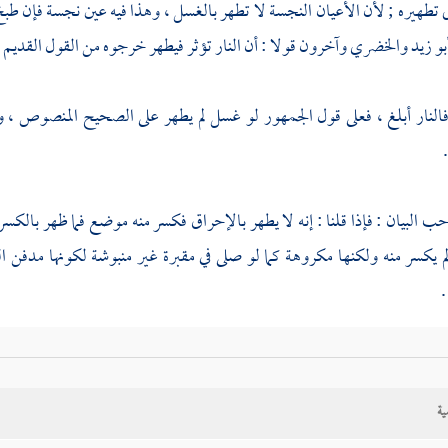
 تطهيره ; لأن الأعيان النجسة لا تطهر بالغسل ، وهذا فيه عين نجسة فإن طب
بو زيد
والخضري
وآخرون قولا : أن النار تؤثر فيطهر خرجوه من القول القدي
 فالنار أبلغ ، فعلى قول الجمهور لو غسل لم يطهر على الصحيح المنصوص ، 
ب البيان : فإذا قلنا : إنه لا يطهر بالإحراق فكسر منه موضع فما ظهر بالك
لم يكسر منه ولكنها مكروهة كما لو صلى في مقبرة غير منبوشة لكونها مدفن 
اضي
أبو الطيب
: لا يجوز أن يبني به مسجدا ولا يفرش به فإن فرش به وص
 ، ولو حمله مصل في صحة صلاته الوجهان فيمن حمل قارورة فيها نجاسة وسد
ية