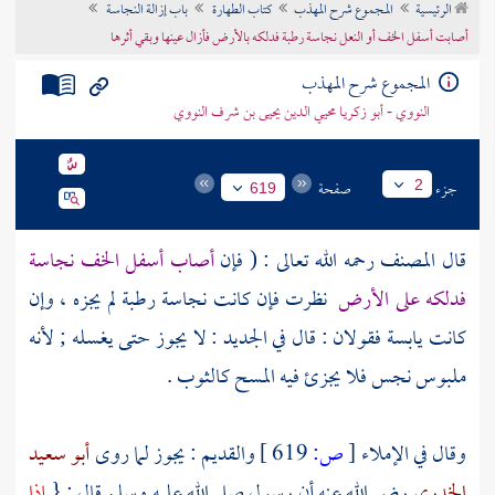
الرئيسية
المجموع شرح المهذب
كتاب الطهارة
باب إزالة النجاسة
تراجم الأعلام
أصابت أسفل الخف أو النعل نجاسة رطبة فدلكه بالأرض فأزال عينها وبقي أثرها
المجموع شرح المهذب
النووي - أبو زكريا محيي الدين يحيى بن شرف النووي
جزء
صفحة
2
619
قال
المصنف
رحمه الله تعالى : ( فإن
أصاب أسفل الخف نجاسة
فدلكه على الأرض
نظرت فإن كانت نجاسة رطبة لم يجزه ، وإن
كانت يابسة فقولان : قال في الجديد : لا يجوز حتى يغسله ; لأنه
ملبوس نجس فلا يجزئ فيه المسح كالثوب .
وقال في الإملاء
[
ص:
619 ]
والقديم : يجوز لما روى
أبو سعيد
الخدري
رضي الله عنه أن رسول صلى الله عليه وسلم قال : {
إذا