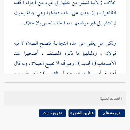
خلاف ; لأنها تنتشر من محلها إلى غيره من أجزاء الخف
الظاهرة ، وإن جفت على الخف فدلكها وهي جافة بحيث
لم تنتشر إلى غير موضعها منه فالخف نجس بلا خلاف .
ولكن هل يعفى عن هذه النجاسة فتصح الصلاة ؟ فيه
قولان ، ودليلهما ما ذكره
المصنف
، أصحهما عند
الأصحاب ( الجديد ) : وهو أنه لا تصح الصلاة ، وبه قال
أحمد
في أصح الروايات عنه ( والقديم ) : الصحة ، وبه
قال
أبو حنيفة
واتفقوا على أنه لو وقع هذا الخف في مائع
أو فيما دون قلتين من الماء نجسه ، كما لو وقع فيه مستنج
الخدمات العلمية
بالأحجار قال
الرافعي
: إذا قلنا بالقديم وهو العفو فله
شروط : ( أحدها ) : أن يكون للنجاسة جرم يلتصق
ترجمة علم
عناوين الشجرة
تخريج حديث
بالخف ، أما البول ونحوه فلا يكفي دلكه بحال ( الثاني )