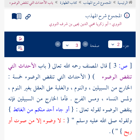
الرئيسية
المجموع شرح المهذب
كتاب الطهارة
باب الأحداث التي تنقض الوضوء
تراجم الأعلام
المجموع شرح المهذب
النووي - أبو زكريا محيي الدين يحيى بن شرف النووي
جزء
صفحة
2
3
[
ص:
3 ]
قال
المصنف
رحمه الله تعالى ( باب
الأحداث التي
تنقض الوضوء
) ( الأحداث التي تنقض الوضوء خمسة :
الخارج من السبيلين ، والنوم ، والغلبة على العقل بغير النوم ،
ولمس النساء ، ومس الفرج . فأما الخارج من السبيلين فإنه
ينقض الوضوء لقوله تعالى : {
أو جاء أحد منكم من الغائط
}
ولقوله صلى الله عليه وسلم " {
: لا وضوء إلا من صوت أو
ريح
} " ) .