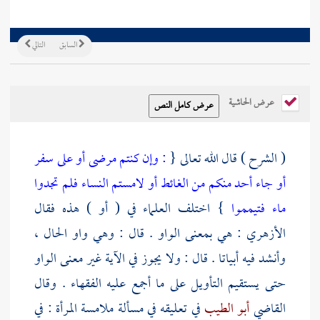
السابق
التالي
عرض الحاشية
( الشرح ) قال الله تعالى {
: وإن كنتم مرضى أو على سفر
أو جاء أحد منكم من الغائط أو لامستم النساء فلم تجدوا
ماء فتيمموا
} اختلف العلماء في ( أو ) هذه فقال
الأزهري
: هي بمعنى الواو . قال : وهي واو الحال ،
وأنشد فيه أبياتا . قال : ولا يجوز في الآية غير معنى الواو
حتى يستقيم التأويل على ما أجمع عليه الفقهاء . وقال
القاضي
أبو الطيب
في تعليقه في مسألة ملامسة المرأة : في