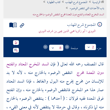
الرئيسية
المجموع شرح المهذب
كتاب الطهارة
تراجم الأعلام
باب الأحداث التي تنقض الوضوء
انسد المخرج المعتاد وانفتح دون المعدة مخرج انتقض الوضوء بالخارج منه
المجموع شرح المهذب
النووي - أبو زكريا محيي الدين يحيى بن شرف النووي
جزء
صفحة
2
8
قال
المصنف
رحمه الله تعالى ( فإن
انسد المخرج المعتاد وانفتح
دون المعدة مخرج
انتقض الوضوء بالخارج منه ، لأنه لا بد
للإنسان من مخرج يخرج منه البول والغائط ، فإذا انسد المعتاد
صار هذا هو المخرج فانتقض الوضوء بالخارج منه ، وإن انفتح
فوق المعدة ففيه قولان : ( أحدهما ) : ينتقض الوضوء بالخارج
منه لما ذكرناه ، وقال في
حرملة
لا ينتقض لأنه في معنى القيء ،