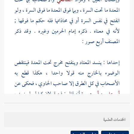
وإسكان العين ، ومراد
الشافعي
والأصحاب بما تحت
المعدة ما تحت السرة ، وبما فوق المعدة ما فوق السرة ، ولو
انفتح في نفس السرة أو في محاذاتها فله حكم ما فوقها ;
لأنه في معناه . ذكره
إمام الحرمين
وغيره . وقد ذكر
المصنف
أربع صور :
إحداها : ينسد المعتاد وينفتح مخرج تحت المعدة فينتقض
الوضوء بالخارج منه قولا واحدا ، هكذا قطع به
الأصحاب في كل الطرق إلا صاحب الحاوي ، فحكى عن
أبي علي بن أبي هريرة
أنه قال : فيه قولان كما لو لم ينسد ،
قال : وأنكر سائر أصحابنا ذلك عليه ونسبوه إلى الغفلة
فيه .
[
ص:
9 ]
الخدمات العلمية