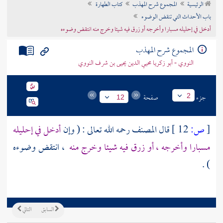
الرئيسية
المجموع شرح المهذب
كتاب الطهارة
تراجم الأعلام
باب الأحداث التي تنقض الوضوء
أدخل في إحليله مسبارا وأخرجه أو زرق فيه شيئا وخرج منه انتقض وضوءه
المجموع شرح المهذب
النووي - أبو زكريا محيي الدين يحيى بن شرف النووي
جزء
صفحة
2
12
[
ص:
12 ]
قال
المصنف
رحمه الله تعالى : ( وإن
أدخل في إحليله
مسبارا وأخرجه ، أو زرق فيه شيئا وخرج منه
، انتقض وضوءه
) .
السابق
التالي