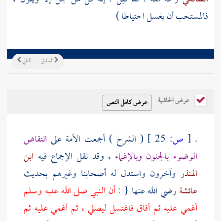
فالمستحب أن يغسل احتياطا )
السابق
التالي
عرض الحاشية
.
[
ص:
25 ]
( الشرح ) أجمعت الأمة على
انتقاض
الوضوء بالجنون وبالإغماء
، وقد نقل الإجماع فيه
ابن
المنذر
وآخرون واستدل له أصحابنا وغيرهم بحديث
عائشة
رضي الله عنها {
: أن النبي صلى الله عليه وسلم
أغمي عليه ثم أفاق فاغتسل ليصلي ، ثم أغمي عليه ثم