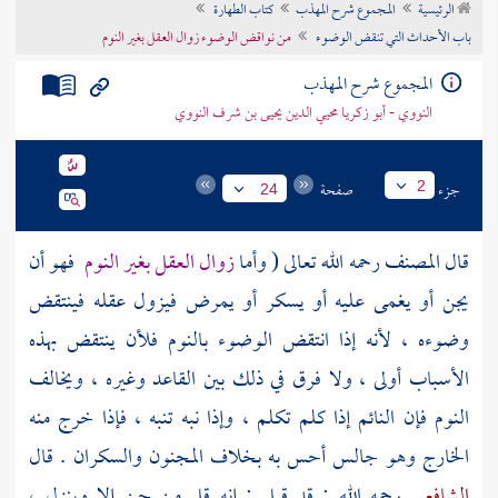
الرئيسية
المجموع شرح المهذب
كتاب الطهارة
تراجم الأعلام
باب الأحداث التي تنقض الوضوء
من نواقض الوضوء زوال العقل بغير النوم
المجموع شرح المهذب
النووي - أبو زكريا محيي الدين يحيى بن شرف النووي
جزء
صفحة
2
24
قال
المصنف
رحمه الله تعالى ( وأما
زوال العقل بغير النوم
فهو أن
يجن أو يغمى عليه أو يسكر أو يمرض فيزول عقله فينتقض
وضوءه ، لأنه إذا انتقض الوضوء بالنوم فلأن ينتقض بهذه
الأسباب أولى ، ولا فرق في ذلك بين القاعد وغيره ، ويخالف
النوم فإن النائم إذا كلم تكلم ، وإذا نبه تنبه ، فإذا خرج منه
الخارج وهو جالس أحس به بخلاف المجنون والسكران . قال
الشافعي
رحمه الله : قد قيل : إنه قل من جن إلا وينزل ،