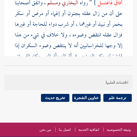
أفاق فاغتسل
} " رواه
البخاري
ومسلم
، واتفق أصحابنا
على أن من زال عقله بجنون أو إغماء أو مرض أو سكر
بخمر أو نبيذ أو غيرهما ، أو شرب دواء للحاجة أو غيرها
فزال عقله انتقض وضوءه ، ولا خلاف في شيء من هذا
إلا وجها للخراسانيين أنه لا ينتقض وضوء السكران إذا
قلنا : له حكم الصاحي في أقواله وأفعاله . حكاه
الفوراني
والغزالي
في البسيط ،
والمتولي
وصاحب العدة
والروياني
وغيرهم ، وهو غلط صريح ، فإن انتقاض الوضوء منوط
الخدمات العلمية
بزوال العقل ، فلا فرق فيه بين العاصي والمطيع ، قال
أصحابنا : والسكر الناقض هو الذي لا يبقى معه شعور ،
ترجمة علم
عناوين الشجرة
تخريج حديث
دون أوائل النشوة ، وقال أصحابنا : ولا فرق في كل ذلك
بين القاعد ممكنا مقعده وغيره ، ولا بين قليله وكثيره . وأما
الدوار - بضم الدال وتخفيف الواو ، وهو دوار الرأس -
وثيقة الخصوصية
اتفاقية الخدمة
اتصل بنا
من نحن