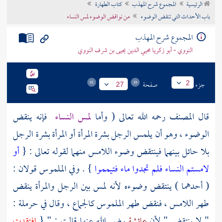
الرئيسية
المجموع شرح المهذب
كتاب الطهارة
تراجم الأعلام
باب الأحداث التي تنقض الوضوء
من نواقض الوضوء لمس النساء
المجموع شرح المهذب
النووي - أبو زكريا محيي الدين يحيى بن شرف النووي
جزء
صفحة
2
27
قال
المصنف
رحمه الله تعالى ( وأما
لمس النساء
فإنه ينقض
الوضوء ، وهو أن يلمس الرجل بشرة المرأة أو المرأة بشرة الرجل
بلا حائل بينهما فينتقض وضوء اللامس منهما لقوله تعالى : {
أو
لامستم النساء فلم تجدوا ماء فتيمموا
} . وفي الملموس قولان :
( أحدهما ) ينتقض وضوءه لأنه لمس بين الرجل والمرأة ينقض
طهر اللامس ، فنقض طهر الملموس كالجماع ، وقال في
حرملة
:
" لا ينتقض " لأن
عائشة
رضي الله عنها قالت : " {
افتقدت