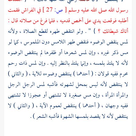
رسول الله صلى الله عليه وسلم
[
ص:
27 ]
في الفراش فقمت
أطلبه فوقعت يدي على أخمص قدميه ، فلما فرغ من صلاته قال :
أتاك شيطانك ؟
} " . ولو انتقض طهره لقطع الصلاة ، ولأنه
لمس ينقض الوضوء فنقض طهر اللامس دون الملموس ، كما لو
مس ذكر غيره ، وإن لمس شعرها أو ظفرها لم ينتقض الوضوء
لأنه لا يلتذ بلمسه ، وإنما يلتذ بالنظر إليه . وإن لمس ذات رحم
محرم ففيه قولان : ( أحدهما ) ينتقض وضوءه للآية ، ( والثاني )
لا ينتقض لأنه ليس بمحل لشهوته فأشبه لمس الرجل الرجل
والمرأة المرأة ، وإن مس صغيرة لا تشتهى أو عجوزا لا تشتهى
ففيه وجهان ، ( أحدهما ) ينتقض لعموم الآية ، ( والثاني ) لا
ينتقض لأنه لا يقصد بلمسها الشهوة فأشبه الشعر ) .