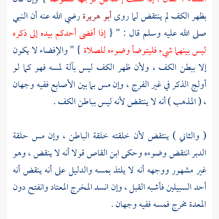
بظهر الكف لم ينتقض لما روى
أبو هريرة
رضي الله عنه أن النبي
صلى الله عليه وسلم قال : " {
إذا أفضى أحدكم بيده إلى ذكره
ليس بينهما شيء فليتوضأ وضوءه للصلاة
} " والإفضاء لا يكون
إلا ببطن الكف ، ولأن ظهر الكف ليس بآلة لمسه فهو كما لو
أولج الذكر في غير الفرج ، وإن مس بما بين الأصابع ففيه وجهان
، ( المذهب ) أنه لا ينتقض لأنه ليس بباطن الكف .
( والثاني ) ينتقض لأن خلقته خلقة الباطن ، وإن مس حلقة
الدبر انتقض وضوءه وحكى
ابن القاص
قولا أنه لا ينقض ، وهو
غير مشهور ووجهه أنه لا يلتذ بمسه والدليل على أنه ينقض أنه
أحد السبيلين فأشبه القبل ، وإن انسد المخرج المعتاد وانفتح دون
المعدة مخرج فمسه ففيه وجهان .