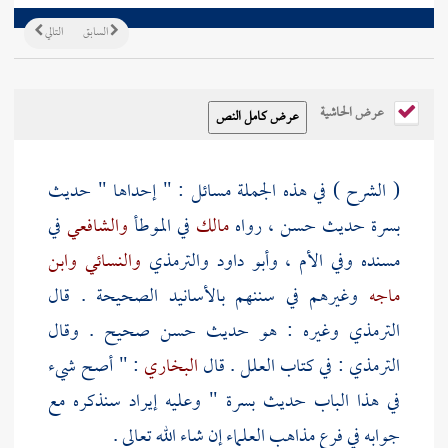
السابق
التالي
عرض الحاشية
( الشرح ) في هذه الجملة مسائل : " إحداها " حديث
بسرة
حديث حسن ، رواه
مالك
في الموطأ
والشافعي
في
مسنده وفي الأم ،
وأبو داود
والترمذي
والنسائي
وابن
ماجه
وغيرهم في سننهم بالأسانيد الصحيحة . قال
الترمذي
وغيره : هو حديث حسن صحيح . وقال
الترمذي
: في كتاب العلل . قال
البخاري
: " أصح شيء
في هذا الباب حديث
بسرة
" وعليه إيراد سنذكره مع
جوابه في فرع مذاهب العلماء إن شاء الله تعالى .