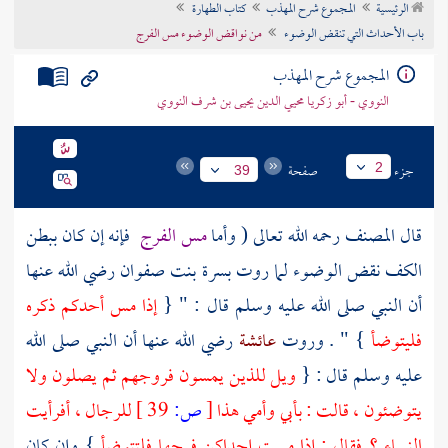
الرئيسية
المجموع شرح المهذب
كتاب الطهارة
تراجم الأعلام
باب الأحداث التي تنقض الوضوء
من نواقض الوضوء مس الفرج
المجموع شرح المهذب
النووي - أبو زكريا محيي الدين يحيى بن شرف النووي
جزء
صفحة
2
39
قال
المصنف
رحمه الله تعالى ( وأما
مس الفرج
فإنه إن كان ببطن
الكف نقض الوضوء لما روت
بسرة بنت صفوان
رضي الله عنها
أن النبي صلى الله عليه وسلم قال : " {
إذا مس أحدكم ذكره
فليتوضأ
} " . وروت
عائشة
رضي الله عنها أن النبي صلى الله
عليه وسلم قال : {
ويل للذين يمسون فروجهم ثم يصلون ولا
يتوضئون ، قالت : بأبي وأمي هذا
[
ص:
39 ]
للرجال ، أفرأيت
النساء ؟ فقال : إذا مست إحداكن فرجها فلتتوضأ
} وإن كان