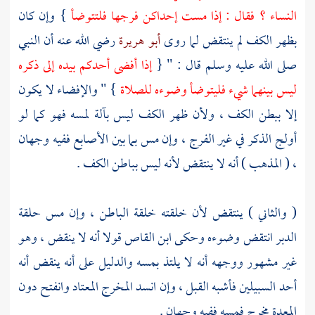
النساء ؟ فقال : إذا مست إحداكن فرجها فلتتوضأ
} وإن كان
بظهر الكف لم ينتقض لما روى
أبو هريرة
رضي الله عنه أن النبي
صلى الله عليه وسلم قال : " {
إذا أفضى أحدكم بيده إلى ذكره
ليس بينهما شيء فليتوضأ وضوءه للصلاة
} " والإفضاء لا يكون
إلا ببطن الكف ، ولأن ظهر الكف ليس بآلة لمسه فهو كما لو
أولج الذكر في غير الفرج ، وإن مس بما بين الأصابع ففيه وجهان
، ( المذهب ) أنه لا ينتقض لأنه ليس بباطن الكف .
( والثاني ) ينتقض لأن خلقته خلقة الباطن ، وإن مس حلقة
الدبر انتقض وضوءه وحكى
ابن القاص
قولا أنه لا ينقض ، وهو
غير مشهور ووجهه أنه لا يلتذ بمسه والدليل على أنه ينقض أنه
أحد السبيلين فأشبه القبل ، وإن انسد المخرج المعتاد وانفتح دون
المعدة مخرج فمسه ففيه وجهان .