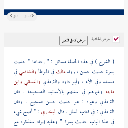
السابق
التالي
عرض الحاشية
( الشرح ) في هذه الجملة مسائل : " إحداها " حديث
بسرة
حديث حسن ، رواه
مالك
في الموطأ
والشافعي
في
مسنده وفي الأم ،
وأبو داود
والترمذي
والنسائي
وابن
ماجه
وغيرهم في سننهم بالأسانيد الصحيحة . قال
الترمذي
وغيره : هو حديث حسن صحيح . وقال
الترمذي
: في كتاب العلل . قال
البخاري
: " أصح شيء
في هذا الباب حديث
بسرة
" وعليه إيراد سنذكره مع