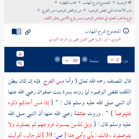
الرئيسية
المجموع شرح المهذب
كتاب الطهارة
تراجم الأعلام
باب الأحداث التي تنقض الوضوء
من نواقض الوضوء مس الفرج
فرع مذاهب العلماء في انتقاض الوضوء بمس فرج الآدمي بباطن الكف
المجموع شرح المهذب
النووي - أبو زكريا محيي الدين يحيى بن شرف النووي
جزء
صفحة
2
39
قال
المصنف
رحمه الله تعالى ( وأما
مس الفرج
فإنه إن كان ببطن
الكف نقض الوضوء لما روت
بسرة بنت صفوان
رضي الله عنها
أن النبي صلى الله عليه وسلم قال : " {
إذا مس أحدكم ذكره
فليتوضأ
} " . وروت
عائشة
رضي الله عنها أن النبي صلى الله
عليه وسلم قال : {
ويل للذين يمسون فروجهم ثم يصلون ولا
يتوضئون ، قالت : بأبي وأمي هذا
[
ص:
39 ]
للرجال ، أفرأيت