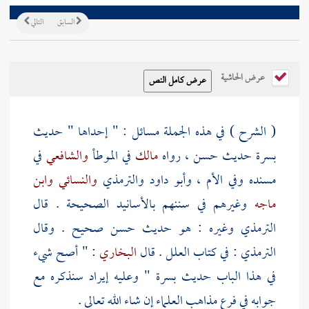
السابق
التالي
عرض الحاشية
( الشرح ) في هذه الجملة مسائل : " إحداها " حديث
بسرة
حديث حسن ، رواه
مالك
في الموطأ
والشافعي
في
مسنده وفي الأم ،
وأبو داود
والترمذي
والنسائي
وابن
ماجه
وغيرهم في سننهم بالأسانيد الصحيحة . قال
الترمذي
وغيره : هو حديث حسن صحيح . وقال
الترمذي
: في كتاب العلل . قال
البخاري
: " أصح شيء
في هذا الباب حديث
بسرة
" وعليه إيراد سنذكره مع
جوابه في فرع مذاهب العلماء إن شاء الله تعالى .