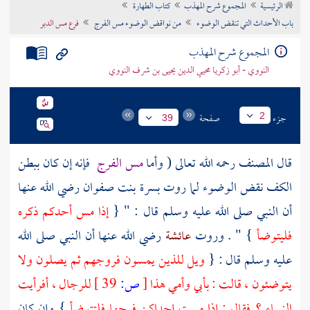
الرئيسية
المجموع شرح المهذب
كتاب الطهارة
تراجم الأعلام
باب الأحداث التي تنقض الوضوء
من نواقض الوضوء مس الفرج
فرع مس الدبر
المجموع شرح المهذب
النووي - أبو زكريا محيي الدين يحيى بن شرف النووي
جزء
صفحة
2
39
قال
المصنف
رحمه الله تعالى ( وأما
مس الفرج
فإنه إن كان ببطن
الكف نقض الوضوء لما روت
بسرة بنت صفوان
رضي الله عنها
أن النبي صلى الله عليه وسلم قال : " {
إذا مس أحدكم ذكره
فليتوضأ
} " . وروت
عائشة
رضي الله عنها أن النبي صلى الله
عليه وسلم قال : {
ويل للذين يمسون فروجهم ثم يصلون ولا
يتوضئون ، قالت : بأبي وأمي هذا
[
ص:
39 ]
للرجال ، أفرأيت
النساء ؟ فقال : إذا مست إحداكن فرجها فلتتوضأ
} وإن كان