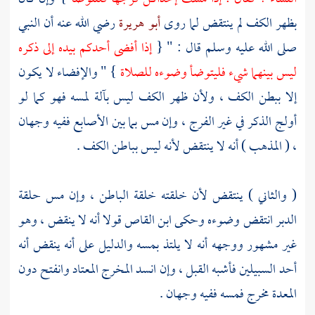
بظهر الكف لم ينتقض لما روى
أبو هريرة
رضي الله عنه أن النبي
صلى الله عليه وسلم قال : " {
إذا أفضى أحدكم بيده إلى ذكره
ليس بينهما شيء فليتوضأ وضوءه للصلاة
} " والإفضاء لا يكون
إلا ببطن الكف ، ولأن ظهر الكف ليس بآلة لمسه فهو كما لو
أولج الذكر في غير الفرج ، وإن مس بما بين الأصابع ففيه وجهان
، ( المذهب ) أنه لا ينتقض لأنه ليس بباطن الكف .
( والثاني ) ينتقض لأن خلقته خلقة الباطن ، وإن مس حلقة
الدبر انتقض وضوءه وحكى
ابن القاص
قولا أنه لا ينقض ، وهو
غير مشهور ووجهه أنه لا يلتذ بمسه والدليل على أنه ينقض أنه
أحد السبيلين فأشبه القبل ، وإن انسد المخرج المعتاد وانفتح دون
المعدة مخرج فمسه ففيه وجهان .