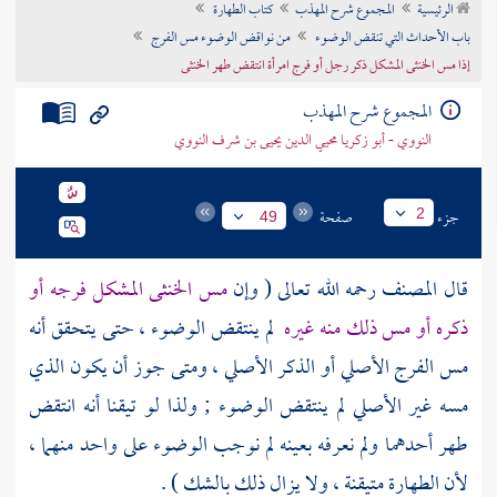
الرئيسية
المجموع شرح المهذب
كتاب الطهارة
تراجم الأعلام
باب الأحداث التي تنقض الوضوء
من نواقض الوضوء مس الفرج
إذا مس الخنثى المشكل ذكر رجل أو فرج امرأة انتقض طهر الخنثى
المجموع شرح المهذب
النووي - أبو زكريا محيي الدين يحيى بن شرف النووي
جزء
صفحة
2
49
قال
المصنف
رحمه الله تعالى ( وإن
مس الخنثى المشكل فرجه أو
ذكره أو مس ذلك منه غيره
لم ينتقض الوضوء ، حتى يتحقق أنه
مس الفرج الأصلي أو الذكر الأصلي ، ومتى جوز أن يكون الذي
مسه غير الأصلي لم ينتقض الوضوء ; ولذا لو تيقنا أنه انتقض
طهر أحدهما ولم نعرفه بعينه لم نوجب الوضوء على واحد منهما ،
لأن الطهارة متيقنة ، ولا يزال ذلك بالشك ) .