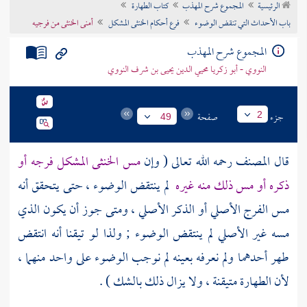
الرئيسية
المجموع شرح المهذب
كتاب الطهارة
تراجم الأعلام
باب الأحداث التي تنقض الوضوء
فرع أحكام الخنثى المشكل
أمنى الخنثى من فرجيه
المجموع شرح المهذب
النووي - أبو زكريا محيي الدين يحيى بن شرف النووي
جزء
صفحة
2
49
قال
المصنف
رحمه الله تعالى ( وإن
مس الخنثى المشكل فرجه أو
ذكره أو مس ذلك منه غيره
لم ينتقض الوضوء ، حتى يتحقق أنه
مس الفرج الأصلي أو الذكر الأصلي ، ومتى جوز أن يكون الذي
مسه غير الأصلي لم ينتقض الوضوء ; ولذا لو تيقنا أنه انتقض
طهر أحدهما ولم نعرفه بعينه لم نوجب الوضوء على واحد منهما ،
لأن الطهارة متيقنة ، ولا يزال ذلك بالشك ) .