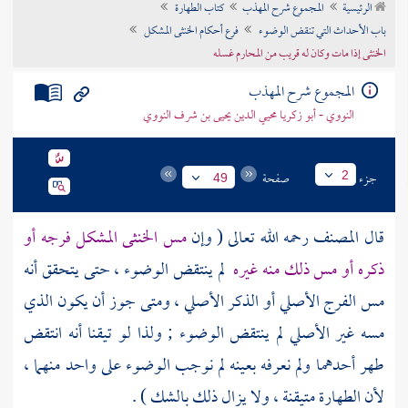
الرئيسية
المجموع شرح المهذب
كتاب الطهارة
تراجم الأعلام
باب الأحداث التي تنقض الوضوء
فرع أحكام الخنثى المشكل
الخنثى إذا مات وكان له قريب من المحارم غسله
المجموع شرح المهذب
النووي - أبو زكريا محيي الدين يحيى بن شرف النووي
جزء
صفحة
2
49
قال
المصنف
رحمه الله تعالى ( وإن
مس الخنثى المشكل فرجه أو
ذكره أو مس ذلك منه غيره
لم ينتقض الوضوء ، حتى يتحقق أنه
مس الفرج الأصلي أو الذكر الأصلي ، ومتى جوز أن يكون الذي
مسه غير الأصلي لم ينتقض الوضوء ; ولذا لو تيقنا أنه انتقض
طهر أحدهما ولم نعرفه بعينه لم نوجب الوضوء على واحد منهما ،
لأن الطهارة متيقنة ، ولا يزال ذلك بالشك ) .