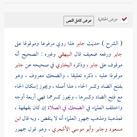
عرض الحاشية
( الشرح ) حديث
جابر
هذا روي مرفوعا وموقوفا على
جابر
ورفعه ضعيف قال
البيهقي
وغيره : الصحيح أنه
موقوف على
جابر
، وذكره
البخاري
في صحيحه عن
جابر
موقوفا عليه ، ذكره تعليقا ، والضحك معروف ، وهو
بفتح الضاد وكسر الحاء ، هذا أصله ، ويجوز إسكان الحاء
مع فتح الضاد وكسرها ، ويجوز كسرهما فهي أربعة أوجه
واختلف العلماء في
الضحك في الصلاة
إن كان بقهقهة ،
فمذهبنا ومذهب جمهور العلماء أنه لا ينقض ، وبه قال
ابن
مسعود
وجابر
وأبو موسى الأشعري
، وهو قول جمهور