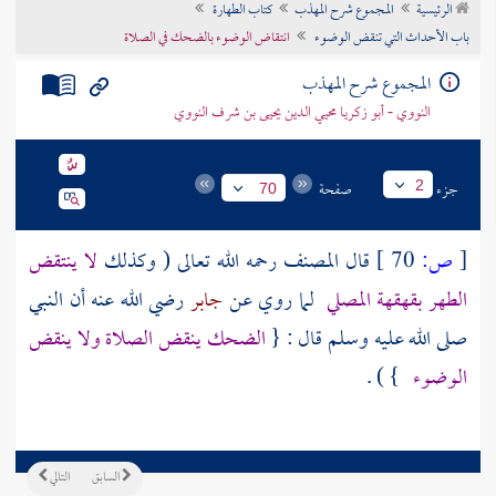
الرئيسية
المجموع شرح المهذب
كتاب الطهارة
تراجم الأعلام
باب الأحداث التي تنقض الوضوء
انتقاض الوضوء بالضحك في الصلاة
المجموع شرح المهذب
النووي - أبو زكريا محيي الدين يحيى بن شرف النووي
جزء
صفحة
2
70
[
ص:
70 ]
قال
المصنف
رحمه الله تعالى ( وكذلك
لا ينتقض
الطهر بقهقهة المصلي
لما روي عن
جابر
رضي الله عنه أن النبي
صلى الله عليه وسلم قال : {
الضحك ينقض الصلاة ولا ينقض
الوضوء
} ) .
السابق
التالي