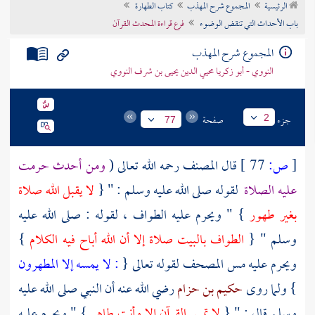
الرئيسية
المجموع شرح المهذب
كتاب الطهارة
تراجم الأعلام
باب الأحداث التي تنقض الوضوء
فرع قراءة المحدث القرآن
المجموع شرح المهذب
النووي - أبو زكريا محيي الدين يحيى بن شرف النووي
جزء
صفحة
2
77
[
ص:
77 ]
قال
المصنف
رحمه الله تعالى (
ومن أحدث حرمت
عليه الصلاة
لقوله صلى الله عليه وسلم : " {
لا يقبل الله صلاة
بغير طهور
} " ويحرم عليه الطواف ، لقوله : صلى الله عليه
وسلم " {
الطواف
بالبيت
صلاة إلا أن الله أباح فيه الكلام
}
ويحرم عليه مس المصحف لقوله تعالى {
: لا يمسه إلا المطهرون
} ولما روى
حكيم بن حزام
رضي الله عنه أن النبي صلى الله عليه
وسلم قال : " {
لا تمس القرآن إلا وأنت طاهر
} " ويحرم عليه