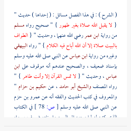
( الشرح ) : في هذا الفصل مسائل : ( إحداها ) حديث "
{
لا يقبل الله صلاة بغير طهور
} " صحيح رواه
مسلم
من رواية
ابن عمر
رضي الله عنهما ، وحديث " {
الطواف
بالبيت
صلاة إلا أن الله أباح فيه الكلام
} " رواه
البيهقي
وغيره من رواية
ابن عباس
عن النبي صلى الله عليه وسلم
بإسناد ضعيف ، والصحيح عندهم أنه موقوف على
ابن
عباس
، وحديث " {
لا تمس القرآن إلا وأنت طاهر
} "
رواه
المصنف
والشيخ أبو حامد
، عن
حكيم بن حزام
"
والمعروف في كتب الحديث والفقه أنه عن
عمرو بن حزم
عن النبي صلى الله عليه وسلم
[
ص:
78 ]
في الكتاب
الذي كتبه له لما وجهه إلى
اليمن
وإسناده ضعيف ، رواه
مالك
في الموطأ مرسلا ورواه
البيهقي
أيضا من رواية
ابن