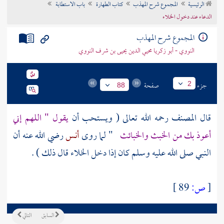
الرئيسية
المجموع شرح المهذب
كتاب الطهارة
باب الاستطابة
تراجم الأعلام
الدعاء عند دخول الخلاء
المجموع شرح المهذب
النووي - أبو زكريا محيي الدين يحيى بن شرف النووي
جزء
صفحة
2
88
قال
المصنف
رحمه الله تعالى ( ويستحب أن
يقول " اللهم إني
أعوذ بك من الخبث والخبائث
" لما روى
أنس
رضي الله عنه أن
النبي صلى الله عليه وسلم كان إذا دخل الخلاء قال ذلك ) .
[
ص:
89 ]
السابق
التالي