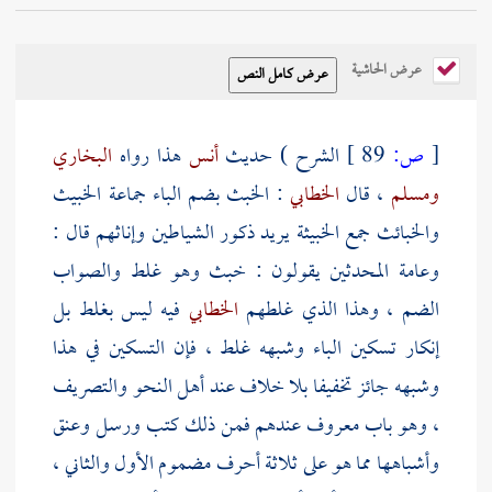
عرض الحاشية
[
ص:
89 ]
الشرح ) حديث
أنس
هذا رواه
البخاري
ومسلم
، قال
الخطابي
: الخبث بضم الباء جماعة الخبيث
والخبائث جمع الخبيثة يريد ذكور الشياطين وإناثهم قال :
وعامة المحدثين يقولون : خبث وهو غلط والصواب
الضم ، وهذا الذي غلطهم
الخطابي
فيه ليس بغلط بل
إنكار تسكين الباء وشبهه غلط ، فإن التسكين في هذا
وشبهه جائز تخفيفا بلا خلاف عند أهل النحو والتصريف
، وهو باب معروف عندهم فمن ذلك كتب ورسل وعنق
وأشباهها مما هو على ثلاثة أحرف مضموم الأول والثاني ،