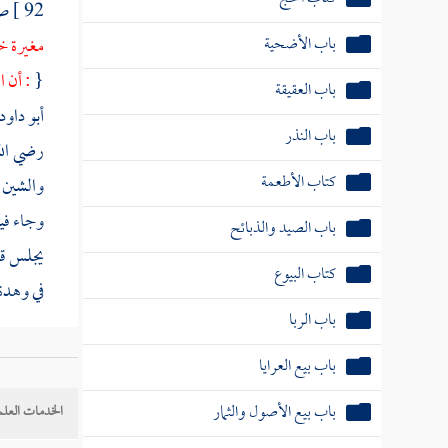
92 ]
صح
باب الأضحية
مغيرة
خذ
{
: أن ا
باب العقيقة
أبو داود
باب النذر
رضي الل
كتاب الأطعمة
والشين ا
وجاء فيه
باب الصيد والذبائح
يجلس قري
كتاب البيوع
في وهدة
باب الربا
باب بيع العرايا
باب بيع الأصول والثمار
الخدمات العلم