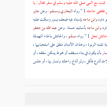
كنت مع النبي صلى الله عليه وسلم في سفر فقال : يا
ني فقضى حاجته
} " رواه
البخاري
ومسلم
. وعن
جابر
و داود
وابن ماجه
بإسناد فيه ضعف يسير وسكت عليه
اود
وابن ماجه
بأسانيد حسنة . وعن
عبد الله بن جعفر
و حائش نخل
} " رواه
مسلم
، والحائش بالحاء المهملة
 تشبه الربوة ، وهذان الأدبان متفق على استحبابهما ،
ستر
بأن يكون في بناء مسقف أو محوط يمكن سقفه ، أو
لاث أذرع فأقل ، ولو أناخ راحلته وتستر بها ، أو جلس