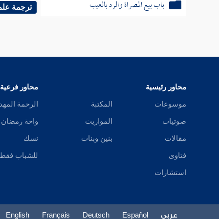
باب بيع المصراة والرد بالعيب
ترجمة علم
محاور رئيسية
محاور فرعية
موسوعات
المكتبة
الرحمة المهد
صوتيات
المواريث
واحة رمضان
مقالات
بنين وبنات
نسك
فتاوى
للشباب فقط
استشارات
عربي
Español
Deutsch
Français
English