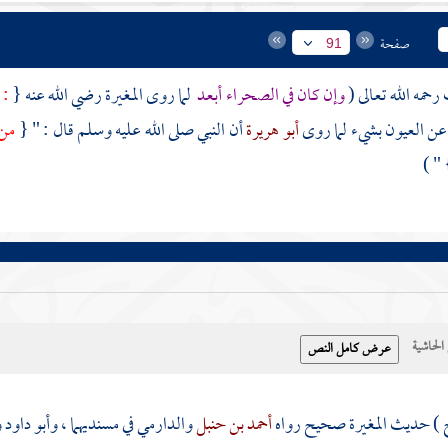
صفحة
91
رحمه الله تعالى (
وإن كان في الصحراء أبعد
لما روى
المغيرة
رضي الله عنه {
: 
عن العيون بشيء لما روى
أبو هريرة
أن النبي صلى الله عليه وسلم قال : " {
من 
} "
حاشية
ح ) حديث
المغيرة
صحيح رواه
أحمد بن حنبل
والدارمي
في مسنديهما ،
وأبو داود
و