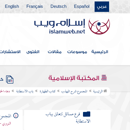
عربي
Español
Deutsch
Français
English
الاستنجاء بمائع غير الماء
الاستنجاء بالعظم والخبز
الاستنجاء بأجزاء الحيوان في حال
اتصاله
الرئيسية
موسوعات
مقالات
الفتوى
الاستشارات
الاستنجاء بجلد مدبوغ
فرع مسائل تتعلق بالاستنجاء
المكتبة الإسلامية
كتب
إذا كان الخارج نادرا كالدم والقيح
الرئيسية
المجموع شرح المهذب
كتاب الطهارة
باب الاستطابة
دعاء الخ
والودي والمذي وشبهها فهل يجزئه
الحجر
فرع مسائل تتعلق بباب
المجمو
الاستطابة
النووي -