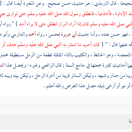
يحة . قال
الترمذي
: هو حديث حسن صحيح . وعن
المغيرة
أيضا قال : {
 الإداوة ، فأخذتها ، فانطلق رسول الله صلى الله عليه وسلم حتى توارى ع
لنبي صلى الله عليه وسلم كان إذا أراد البراز انطلق حتى لا يراه أحد
} " رواه
أب
، فهو حسن عنده ، وأما حديث
أبي هريرة
فحسن ، رواه
أحمد
والدارمي
وأبو د
ه عنهما قال : " {
كان أحب ما استتر به النبي صلى الله عليه وسلم هدف أ
لمعجمة ، وهو الحائط ، والكثيب بالثاء المثلثة قطعة من الرمل مستطيلة محدوبة
ما أحاديث كثيرة جمعتها في جامع السنة ; قال
الرافعي
وغيره : ويحصل هذا
الت
با من جدار وشبهه ، وليكن الساتر قريبا من آخرة الرحل ، وليكن بينه وبينه ث
 أو نهر أو أرخى ذيله حصل هذا الغرض والله أعلم .
ية