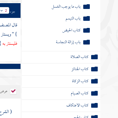
باب ما يوجب الغسل
جزء
2
باب التيمم
قال
المصنف
كتاب الحيض
} " ويستتر 
باب إزالة النجاسة
فليستتر به
 )
كتاب الصلاة
كتاب الجنائز
كتاب الزكاة
عرض ال
كتاب الصيام
كتاب الاعتكاف
( الشر
كتاب الحج