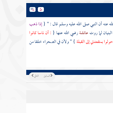
ه عنه أن النبي صلى الله عليه وسلم قال : " {
إذا ذهب
لبنيان لما روت
عائشة
رضي الله عنها {
: أن ناسا كانوا
ولوا بمقعدتي إلى القبلة
} " ولأن في الصحراء خلقا من
السابق
التالي