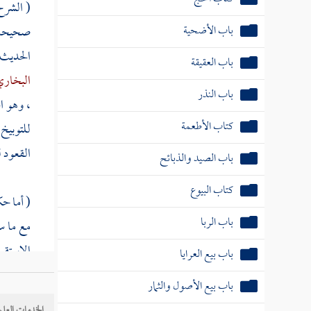
( الشر
باب الأضحية
صحيحه د
الحديث 
باب العقيقة
البخار
باب النذر
، وهو ا
كتاب الأطعمة
للتوبيخ 
القعود 
باب الصيد والذبائح
كتاب البيوع
( أما حك
باب الربا
مع ما سأ
الاستقب
باب بيع العرايا
الرحل ، 
باب بيع الأصول والثمار
كان في ا
الخدمات العلم