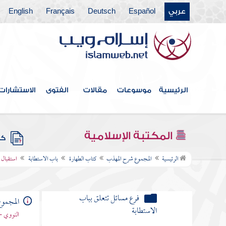
عربي
Español
Deutsch
Français
English
الاستنجاء بمائع غير الماء
الاستنجاء بالعظم والخبز
الاستنجاء بأجزاء الحيوان في حال
اتصاله
الرئيسية
موسوعات
مقالات
الفتوى
الاستشارات
الاستنجاء بجلد مدبوغ
فرع مسائل تتعلق بالاستنجاء
المكتبة الإسلامية
كتب
إذا كان الخارج نادرا كالدم والقيح
الرئيسية
المجموع شرح المهذب
كتاب الطهارة
باب الاستطابة
استقبال ا
والودي والمذي وشبهها فهل يجزئه
الحجر
فرع مسائل تتعلق بباب
المجمو
الاستطابة
النووي -