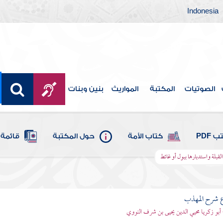
Indonesia
الصوتيات
المكتبة
المواريث
بنين وبنات
 PDF
كتاب الأمة
حول المكتبة
قائمة 
لقبلة واستدبارها ببول أو غائط
ع شرح المهذب
 أبو زكريا محيي الدين يحيى بن شرف النووي