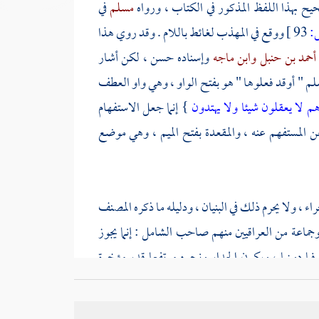
حيح بهذا اللفظ المذكور في الكتاب ، ورواه
مسلم
في
93 ]
ووقع في المهذب لغائط باللام . وقد روي هذا
أحمد بن حنبل
وابن ماجه
وإسناده حسن ، لكن أشار
وسلم " أوقد فعلوها " هو بفتح الواو ، وهي واو العطف
هم لا يعقلون شيئا ولا يهتدون
} إنما جعل الاستفهام
 عن المستفهم عنه ، والمقعدة بفتح الميم ، وهي موضع
ء ، ولا يحرم ذلك في البنيان ، ودليله ما ذكره
المصنف
 وجماعة من العراقيين منهم صاحب الشامل : إنما يجوز
 فما دونها ، ويكون الجدار ونحوه مرتفعا قدر مؤخرة
ا إذا كان في بيت بني لذلك فلا حرج فيه . قالوا : ولو
اتر وعدمه . فحيث وجد الساتر بالشرطين حل في البناء