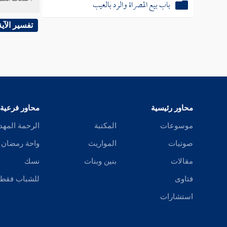
باب بيع المصراة والرد بالعيب
والصحرا
مطلقا ب
تفسير الآية
والوهدة
وغيره (
بالذيل ،
الحرمين
محاور رئيسية
محاور فرعية
الجمهور
موسوعات
المكتبة
الرحمة المهد
القبلة إ
صوتيات
المواريث
واحة رمضان
مقالات
بنين وبنات
نسك
فتاوى
للشباب فقط
استشارات
( فرع ) 