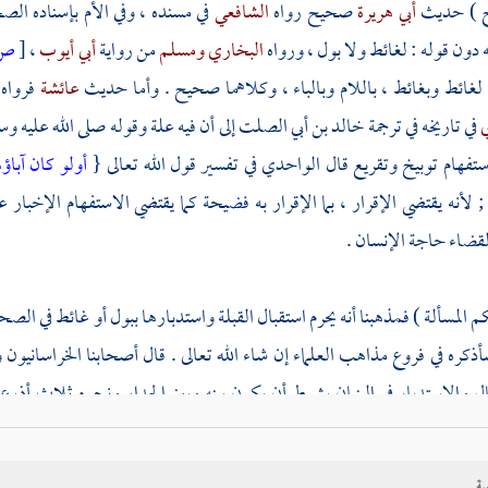
ح ) حديث
أبي هريرة
صحيح رواه
الشافعي
في مسنده ، وفي الأم بإسناده الص
ون قوله : لغائط ولا بول ، ورواه
البخاري
ومسلم
من رواية
أبي أيوب
،
[
ص:
لغائط وبغائط ، باللام وبالباء ، وكلاهما صحيح . وأما حديث
عائشة
فرواه
ي
في تاريخه في ترجمة
خالد بن أبي الصلت
إلى أن فيه علة وقوله صلى الله عليه 
ستفهام توبيخ وتقريع قال
الواحدي
في تفسير قول الله تعالى {
أولو كان آباؤ
; لأنه يقتضي الإقرار ، بما الإقرار به فضيحة كما يقتضي الاستفهام الإخبار
لقضاء حاجة الإنسان .
م المسألة ) فمذهبنا أنه يحرم استقبال القبلة واستدبارها ببول أو غائط في الصحرا
ذكره في فروع مذاهب العلماء إن شاء الله تعالى . قال أصحابنا الخراسانيون
ال والاستدبار في البنيان بشرط أن يكون بينه وبين الجدار ونحوه ثلاث أذرع
فإن زاد ما بينهما على ثلاث أذرع أو قصر الحائل عن مؤخرة الرحل فهو حرام ، إل
لصحراء وتستر بشيء على ما ذكرناه من الشرطين زال التحريم ، فالاعتبار بالس
ية