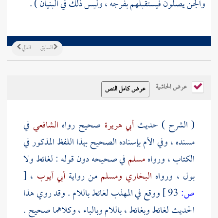
والجن يصلون فيستقبلهم بفرجه ، وليس ذلك في البنيان ) .
السابق
التالي
عرض الحاشية
( الشرح ) حديث
أبي هريرة
صحيح رواه
الشافعي
في
مسنده ، وفي الأم بإسناده الصحيح بهذا اللفظ المذكور في
الكتاب ، ورواه
مسلم
في صحيحه دون قوله : لغائط ولا
بول ، ورواه
البخاري
ومسلم
من رواية
أبي أيوب
،
[
ص:
93 ]
ووقع في المهذب لغائط باللام . وقد روي هذا
الحديث لغائط وبغائط ، باللام وبالباء ، وكلاهما صحيح .