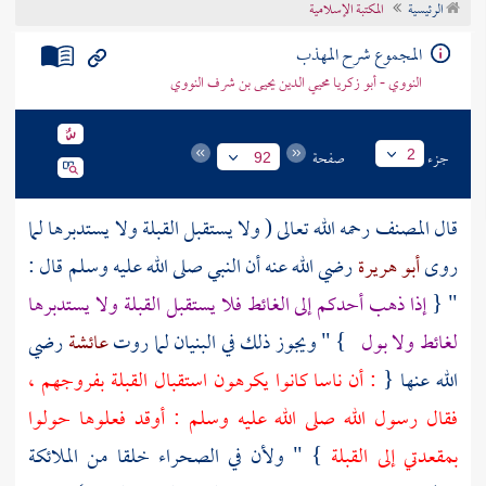
الرئيسية
المكتبة الإسلامية
تراجم الأعلام
المجموع شرح المهذب
النووي - أبو زكريا محيي الدين يحيى بن شرف النووي
جزء
صفحة
2
92
قال
المصنف
رحمه الله تعالى ( ولا يستقبل القبلة ولا يستدبرها لما
روى
أبو هريرة
رضي الله عنه أن النبي صلى الله عليه وسلم قال :
" {
إذا ذهب أحدكم إلى الغائط فلا يستقبل القبلة ولا يستدبرها
لغائط ولا بول
} " ويجوز ذلك في البنيان لما روت
عائشة
رضي
الله عنها {
: أن ناسا كانوا يكرهون استقبال القبلة بفروجهم ،
فقال رسول الله صلى الله عليه وسلم : أوقد فعلوها حولوا
بمقعدتي إلى القبلة
} " ولأن في الصحراء خلقا من الملائكة