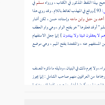
حيح بهذا اللفظ المذكور في الكتاب ، ورواه
مسلم
في
93 ]
ووقع في المهذب لغائط باللام . وقد روي هذا
أحمد بن حنبل
وابن ماجه
وإسناده حسن ، لكن أشار
وسلم " أوقد فعلوها " هو بفتح الواو ، وهي واو العطف
هم لا يعقلون شيئا ولا يهتدون
} إنما جعل الاستفهام
 عن المستفهم عنه ، والمقعدة بفتح الميم ، وهي موضع
ء ، ولا يحرم ذلك في البنيان ، ودليله ما ذكره
المصنف
 وجماعة من العراقيين منهم صاحب الشامل : إنما يجوز
 فما دونها ، ويكون الجدار ونحوه مرتفعا قدر مؤخرة
ا إذا كان في بيت بني لذلك فلا حرج فيه . قالوا : ولو
اتر وعدمه . فحيث وجد الساتر بالشرطين حل في البناء