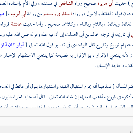
ح ) حديث
أبي هريرة
صحيح رواه
الشافعي
في مسنده ، وفي الأم بإسناده الص
ون قوله : لغائط ولا بول ، ورواه
البخاري
ومسلم
من رواية
أبي أيوب
،
[
ص:
لغائط وبغائط ، باللام وبالباء ، وكلاهما صحيح . وأما حديث
عائشة
فرواه
ي
في تاريخه في ترجمة
خالد بن أبي الصلت
إلى أن فيه علة وقوله صلى الله عليه 
ستفهام توبيخ وتقريع قال
الواحدي
في تفسير قول الله تعالى {
أولو كان آباؤ
; لأنه يقتضي الإقرار ، بما الإقرار به فضيحة كما يقتضي الاستفهام الإخبار
لقضاء حاجة الإنسان .
م المسألة ) فمذهبنا أنه يحرم استقبال القبلة واستدبارها ببول أو غائط في الصحرا
ذكره في فروع مذاهب العلماء إن شاء الله تعالى . قال أصحابنا الخراسانيون
ال والاستدبار في البنيان بشرط أن يكون بينه وبين الجدار ونحوه ثلاث أذرع
فإن زاد ما بينهما على ثلاث أذرع أو قصر الحائل عن مؤخرة الرحل فهو حرام ، إل
لصحراء وتستر بشيء على ما ذكرناه من الشرطين زال التحريم ، فالاعتبار بالس
ية