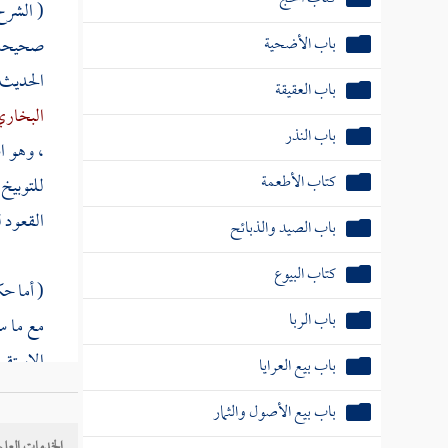
( الشر
باب الأضحية
صحيحه د
الحديث 
باب العقيقة
البخار
باب النذر
، وهو ا
كتاب الأطعمة
للتوبيخ 
القعود 
باب الصيد والذبائح
كتاب البيوع
( أما حك
باب الربا
مع ما سأ
الاستقب
باب بيع العرايا
الرحل ، 
باب بيع الأصول والثمار
كان في ا
الخدمات العلم