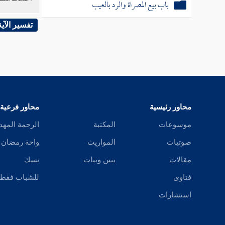
باب بيع المصراة والرد بالعيب
والصحرا
مطلقا ب
تفسير الآية
والوهدة
وغيره (
بالذيل ،
الحرمين
محاور رئيسية
محاور فرعية
الجمهور
موسوعات
المكتبة
الرحمة المهد
القبلة إ
صوتيات
المواريث
واحة رمضان
مقالات
بنين وبنات
نسك
فتاوى
للشباب فقط
استشارات
( فرع ) 