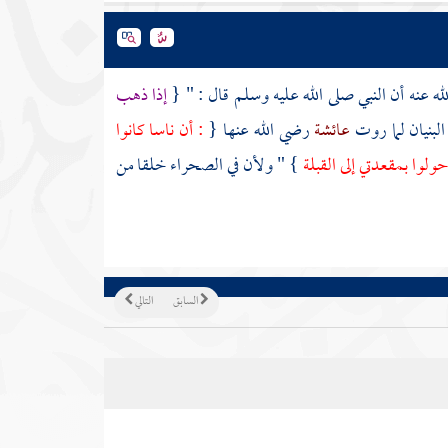
ه عنه أن النبي صلى الله عليه وسلم قال : " {
إذا ذهب
لبنيان لما روت
عائشة
رضي الله عنها {
: أن ناسا كانوا
ولوا بمقعدتي إلى القبلة
} " ولأن في الصحراء خلقا من
السابق
التالي