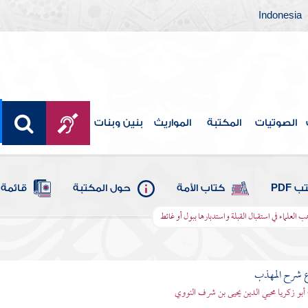
Indonesia
الصوتيات
المكتبة
المواريث
بنين وبنات
 PDF
كتاب الأمة
حول المكتبة
قائمة 
 العلماء في استقبال القبلة واستدبارها ببول أو غائط
ع شرح المهذب
 أبو زكريا محيي الدين يحيى بن شرف النووي