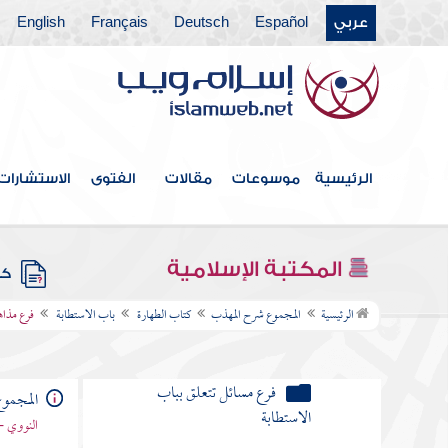
عربي
Español
Deutsch
Français
English
الاستنجاء بمائع غير الماء
الاستنجاء بالعظم والخبز
الاستنجاء بأجزاء الحيوان في حال
اتصاله
الرئيسية
موسوعات
مقالات
الفتوى
الاستشارات
الاستنجاء بجلد مدبوغ
فرع مسائل تتعلق بالاستنجاء
المكتبة الإسلامية
كتب
إذا كان الخارج نادرا كالدم والقيح
الرئيسية
المجموع شرح المهذب
كتاب الطهارة
باب الاستطابة
فرع مذاهب
والودي والمذي وشبهها فهل يجزئه
الحجر
فرع مسائل تتعلق بباب
المجمو
الاستطابة
النووي -