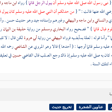
 {
نهى رسول الله صلى الله عليه وسلم أن
يبول الرجل قائما
} رواه
ابن ماجه
وا
ضي الله عنها قالت : " {
من حدثكم أن النبي صلى الله عليه وسلم كان يبول قائ
ذي
والنسائي
وابن ماجه
والبيهقي
وغيرهم وإسناده جيد وهو حديث حسن . وأم
م فبال قائما
} " فصحيح رواه
البخاري
ومسلم
من رواية
حذيفة بن اليمان
رض
ما " وأما قوله : لعلة بمأبضيه فرواه
البيهقي
من رواية
أبي هريرة
لكن قال : لا تثب
 عليه وسلم قائما أوجها : ( أحدها ) قالا وهو المروي عن
الشافعي
رحمه الله 
ه كان به صلى الله عليه وسلم إذ ذاك وجع الصلب قال القاضي
حسين
في تعليق
ء لتلك السنة .
 ) أنه لعلة بمأبضيه .
ية
ث ) أنه لم يجد مكانا يصلح للقعود ، فاحتاج إلى القيام إذا كان الطرف الذي يليه 
 فبضم السين وهي ملقى التراب والكناسة ونحوها ، تكون بفناء الدور مرفقا ل
عناوين الشجرة
تخريج حديث