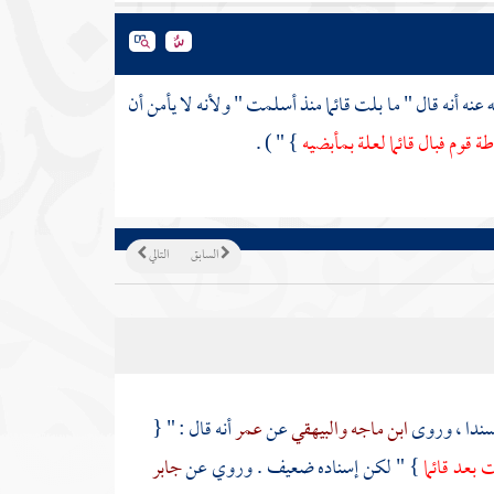
عنه أنه قال " ما بلت قائما منذ أسلمت " ولأنه لا يأمن أن
ة قوم فبال قائما لعلة بمأبضيه
} " ) .
السابق
التالي
مسندا ، وروى
ابن ماجه
والبيهقي
عن
عمر
أنه قال : " {
لت بعد قائما
} " لكن إسناده ضعيف . وروي عن
جابر