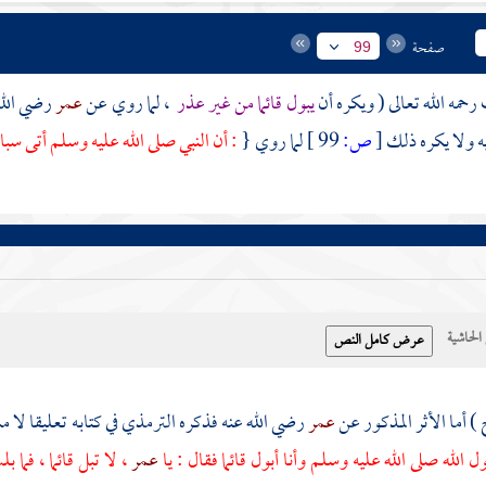
صفحة
99
رحمه الله تعالى ( ويكره أن
يبول قائما من غير عذر
، لما روي عن
عمر
رضي الله 
 ولا يكره ذلك
[
ص:
99 ]
لما روي {
: أن النبي صلى الله عليه وسلم أتى سباط
حاشية
) أما الأثر المذكور عن
عمر
رضي الله عنه فذكره
الترمذي
في كتابه تعليقا لا 
 الله صلى الله عليه وسلم وأنا أبول قائما فقال : يا
عمر
، لا تبل قائما ، فما ب