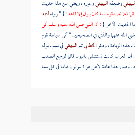
لبيهقي
وضعفه
البيهقي
وغيره ، ويغني عن هذا حديث
ما فلا تصدقوه ، ما كان يبول إلا قاعدا
} " رواه
أحمد
ا الحديث الآخر {
: أن النبي صلى الله عليه وسلم أتى
ي الله عنهما والذي في الصحيحين " أتى سباطة قوم
ت هذه الزيادة ، وذكر
الخطابي
ثم
البيهقي
في سبب بوله
: أن
العرب
كانت تستشفي بالبول قائما لوجع الصلب
ه . وصار هذا عادة لأهل
هراة
يبولون قياما في كل سنة
عاليا مرتفعا ، ويجوز وجه رابع أنه لبيان الجواز . وأما
لقوم ، قال
الخطابي
: ويكون ذلك في الغالب سهلا لينا