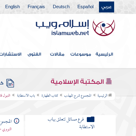
عربي
Español
Deutsch
Français
English
الاستنجاء بمائع غير الماء
الاستنجاء بالعظم والخبز
الاستنجاء بأجزاء الحيوان في حال
اتصاله
الرئيسية
موسوعات
مقالات
الفتوى
الاستشارات
الاستنجاء بجلد مدبوغ
فرع مسائل تتعلق بالاستنجاء
المكتبة الإسلامية
كتب
إذا كان الخارج نادرا كالدم والقيح
الرئيسية
المجموع شرح المهذب
كتاب الطهارة
باب الاستطابة
التبول قائ
والودي والمذي وشبهها فهل يجزئه
الحجر
فرع مسائل تتعلق بباب
المجمو
الاستطابة
النووي -