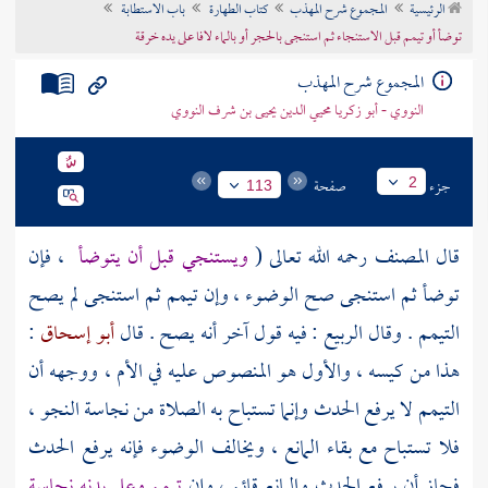
الرئيسية
المجموع شرح المهذب
كتاب الطهارة
باب الاستطابة
تراجم الأعلام
توضأ أو تيمم قبل الاستنجاء ثم استنجى بالحجر أو بالماء لافا على يده خرقة
المجموع شرح المهذب
النووي - أبو زكريا محيي الدين يحيى بن شرف النووي
جزء
صفحة
2
113
قال
المصنف
رحمه الله تعالى (
ويستنجي قبل أن يتوضأ
، فإن
توضأ ثم استنجى صح الوضوء ، وإن تيمم ثم استنجى لم يصح
التيمم . وقال
الربيع
: فيه قول آخر أنه يصح . قال
أبو إسحاق
:
هذا من كيسه ، والأول هو المنصوص عليه في الأم ، ووجهه أن
التيمم لا يرفع الحدث وإنما تستباح به الصلاة من نجاسة النجو ،
فلا تستباح مع بقاء المانع ، ويخالف الوضوء فإنه يرفع الحدث
فجاز أن يرفع الحدث والمانع قائم ، وإن
تيمم وعلى بدنه نجاسة