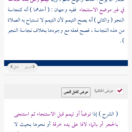
في غير موضع الاستنجاء
ففيه وجهان : ( أحدهما ) أنه كنجاسة
النجو ( والثاني ) أنه يصح التيمم لأن التيمم لا تستباح به الصلاة
من هذه النجاسة ، فصح فعله مع وجودها بخلاف نجاسة النجو
) .
السابق
التالي
عرض الحاشية
( الشرح ) إذا
توضأ أو تيمم قبل الاستنجاء ثم استنجى
بالحجر أو بالماء لافا على يده خرقة
أو نحوها بحيث لا