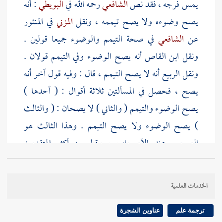
يمس فرجه ، فقد نص
الشافعي
رحمه الله في
البويطي
: أنه
يصح وضوءه ولا يصح تيممه ، ونقل
المزني
في المنثور
عن
الشافعي
في صحة التيمم والوضوء جميعا قولين .
ونقل
ابن القاص
أنه يصح الوضوء وفي التيمم قولان .
ونقل
الربيع
أنه لا يصح التيمم ، قال : وفيه قول آخر أنه
يصح ، فحصل في المسألتين ثلاثة أقوال : ( أحدها )
يصح الوضوء والتيمم ( والثاني ) لا يصحان : ( والثالث
) يصح الوضوء ولا يصح التيمم . وهذا الثالث هو
الصحيح عند الأصحاب ، وقطع به أكثر المتقدمين
والمتأخرين وصححه الباقون . قال القاضي
أبو الطيب
:
غلط من ذكر الخلاف في الوضوء . وقال
إمام الحرمين
:
الخدمات العلمية
نقل الخلاف في
[
ص:
114 ]
الوضوء بعيد جدا ، ولولا
أن
المزني
نقله في المنثور عن
الشافعي
لما عددته من
ترجمة علم
عناوين الشجرة