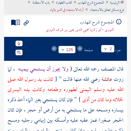
الرئيسية
المجموع شرح المهذب
كتاب الطهارة
باب الاستطابة
تراجم الأعلام
فرع مسائل تتعلق بالاستنجاء
أراد الاستنجاء في الدبر بالماء
المجموع شرح المهذب
النووي - أبو زكريا محيي الدين يحيى بن شرف النووي
جزء
صفحة
2
125
قال
المصنف
رحمه الله تعالى (
ولا يجوز أن يستنجي بيمينه
، لما
روت
عائشة
رضي الله عنها قالت " {
كانت يد رسول الله صلى
الله عليه وسلم اليمنى لطهوره وطعامه وكانت يده اليسرى
لخلائه وما كان من أذى
} " فإن كان يستنجي بغير الماء أخذ ذكره
بيساره ومسحه على ما يستنجي به من أرض أو حجر ، فإن كان
الحجر صغيرا غمز عقبه عليه وأمسكه بين إبهامي رجليه ومسح
ذكره عليه بيساره ، وإن كان يستنجي بالماء صب الماء بيمينه