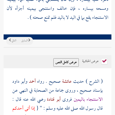
ومسحه بيساره ، فإن خالف واستنجى بيمينه أجزأه لأن
الاستنجاء يقع بما في اليد لا باليد فلم تمنع صحته ) .
السابق
التالي
عرض الحاشية
( الشرح ) حديث
عائشة
صحيح . رواه
أحمد
وأبو داود
بإسناد صحيح ، وروى جماعة من الصحابة في النهي عن
الاستنجاء باليمين
فروى
أبو قتادة
رضي الله عنه قال :
قال رسول الله صلى الله عليه وسلم : " {
إذا أتى أحدكم