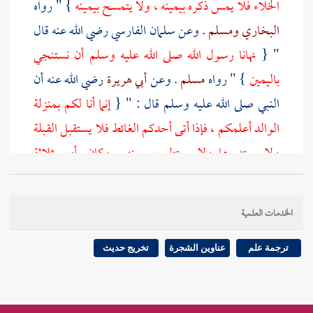
الخلاء فلا يمس ذكره بيمينه ، ولا يتمسح بيمينه
} " رواه
البخاري
ومسلم
. وعن
سلمان الفارسي
رضي الله عنه قال
" {
نهانا رسول الله صلى الله عليه وسلم أن نستنجي
باليمين
} " رواه
مسلم
. وعن
أبي هريرة
رضي الله عنه أن
النبي صلى الله عليه وسلم قال : " {
إنما أنا لكم بمنزلة
الوالد أعلمكم ، فإذا أتى أحدكم الغائط فلا يستقبل القبلة
ولا يستدبرها ولا يستطب بيمينه . وكان يأمر بثلاثة
أحجار وينهى عن الروث والرمة
} " حديث صحيح
رواه
أبو داود
والنسائي
وغيرهما بأسانيد صحيحة ، وهذا
الخدمات العلمية
لفظ
أبي داود
وقوله صلى الله عليه وسلم : " إنما أنا لكم
بمنزلة الوالد " فيه تفسيران ذكرهما صاحب الحاوي
ترجمة علم
عناوين الشجرة
تخريج حديث
وآخرون ، أظهرهما - ولم يذكر
الخطابي
وغيره - أنه كلام
بسط وتأنيس للمخاطبين ، لئلا يستحيوا عن مسألته فيما