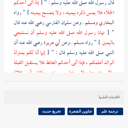
قال رسول الله صلى الله عليه وسلم : " {
إذا أتى أحدكم
الخلاء فلا يمس ذكره بيمينه ، ولا يتمسح بيمينه
} " رواه
البخاري
ومسلم
. وعن
سلمان الفارسي
رضي الله عنه قال
" {
نهانا رسول الله صلى الله عليه وسلم أن نستنجي
باليمين
} " رواه
مسلم
. وعن
أبي هريرة
رضي الله عنه أن
النبي صلى الله عليه وسلم قال : " {
إنما أنا لكم بمنزلة
الوالد أعلمكم ، فإذا أتى أحدكم الغائط فلا يستقبل القبلة
ولا يستدبرها ولا يستطب بيمينه . وكان يأمر بثلاثة
أحجار وينهى عن الروث والرمة
} " حديث صحيح
رواه
أبو داود
والنسائي
وغيرهما بأسانيد صحيحة ، وهذا
الخدمات العلمية
لفظ
أبي داود
وقوله صلى الله عليه وسلم : " إنما أنا لكم
بمنزلة الوالد " فيه تفسيران ذكرهما صاحب الحاوي
ترجمة علم
عناوين الشجرة
تخريج حديث
وآخرون ، أظهرهما - ولم يذكر
الخطابي
وغيره - أنه كلام