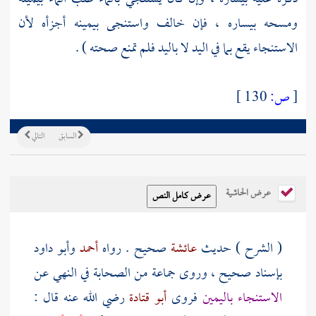
ومسحه بيساره ، فإن خالف واستنجى بيمينه أجزأه لأن
الاستنجاء يقع بما في اليد لا باليد فلم تمنع صحته ) .
[
ص:
130 ]
السابق
التالي
عرض الحاشية
( الشرح ) حديث
عائشة
صحيح . رواه
أحمد
وأبو داود
بإسناد صحيح ، وروى جماعة من الصحابة في النهي عن
الاستنجاء باليمين
فروى
أبو قتادة
رضي الله عنه قال :