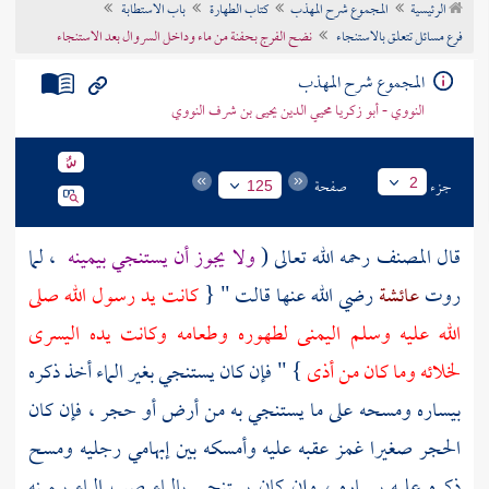
الرئيسية
المجموع شرح المهذب
كتاب الطهارة
باب الاستطابة
تراجم الأعلام
فرع مسائل تتعلق بالاستنجاء
نضح الفرج بحفنة من ماء وداخل السروال بعد الاستنجاء
المجموع شرح المهذب
النووي - أبو زكريا محيي الدين يحيى بن شرف النووي
جزء
صفحة
2
125
قال
المصنف
رحمه الله تعالى (
ولا يجوز أن يستنجي بيمينه
، لما
روت
عائشة
رضي الله عنها قالت " {
كانت يد رسول الله صلى
الله عليه وسلم اليمنى لطهوره وطعامه وكانت يده اليسرى
لخلائه وما كان من أذى
} " فإن كان يستنجي بغير الماء أخذ ذكره
بيساره ومسحه على ما يستنجي به من أرض أو حجر ، فإن كان
الحجر صغيرا غمز عقبه عليه وأمسكه بين إبهامي رجليه ومسح
ذكره عليه بيساره ، وإن كان يستنجي بالماء صب الماء بيمينه