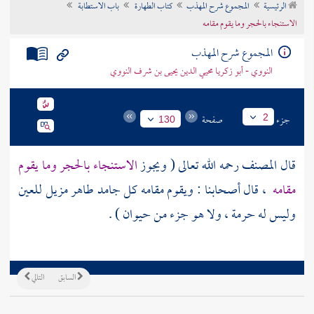
الرئيسية
المجموع شرح المهذب
كتاب الطهارة
باب الاستطابة
تراجم الأعلام
الاستنجاء بالحجر وما يقوم مقامه
المجموع شرح المهذب
النووي - أبو زكريا محيي الدين يحيى بن شرف النووي
جزء
صفحة
2
130
قال
المصنف
رحمه الله تعالى ( ويجوز
الاستنجاء بالحجر وما يقوم
مقامه
، قال أصحابنا : ويقوم مقامه كل جامد طاهر مزيل للعين
وليس له حرمة ، ولا هو جزء من حيوان ) .
السابق
التالي