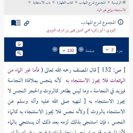
الرئيسية
المجموع شرح المهذب
كتاب الطهارة
باب الاستطابة
تراجم الأعلام
الاستنجاء بمائع غير الماء
المجموع شرح المهذب
النووي - أبو زكريا محيي الدين يحيى بن شرف النووي
جزء
صفحة
2
132
[
ص:
132 ]
قال
المصنف
رحمه الله تعالى (
فأما غير الماء من
المائعات فلا يجوز الاستنجاء به
لأنه ينجس بملاقاة النجاسة
فيزيد في النجاسة ، وما ليس بطاهر كالروث والحجر النجس لا
يجوز الاستنجاء به [ لنهيه صلى الله عليه وآله وسلم عن
الاستنجاء بالروث ] ولأنه نجس فلا يجوز الاستنجاء به كالماء
النجس ، فإن استنجى بذلك لزمه بعد ذلك أن يستنجي بالماء
لأن الموضع قد صار نجسا بنجاسة نادرة فوجب غسله بالماء .