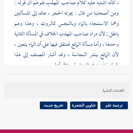
، كأنه اشتبه عليه كلام صاحب المهذب فتوهم أن قوله :
ومن أصحابنا من قال : يجزئه الحجر ، عائد إلى المسألتين
وهما الاستنجاء بالماء وبالنجس كالروث ، وهذا وهم
باطل ; لأن مراد صاحب المهذب الخلاف في المسألة الثانية
وحدها ، وأما مسألة المائع فمتفق فيها على أن الماء يتعين ،
لأن المائع ينشر النجاسة ، وقد أشار
المصنف
إلى هذا
بقوله : فيزيد في النجاسة . والله أعلم .
وأما النجس وهو الروث والحجر النجس وجلد الميتة
الخدمات العلمية
والثوب النجس وغيرها فلا يجوز الاستنجاء به ، فإن
خالف واستنجى به لم يصح بلا خلاف ، وهل يتعين بعده
ترجمة علم
عناوين الشجرة
تخريج حديث
الاستنجاء بالماء أم يجوز بالأحجار ؟ فيه الوجهان اللذان
ذكرهما المصنف بدليلهما ، الصحيح عند الجمهور يتعين