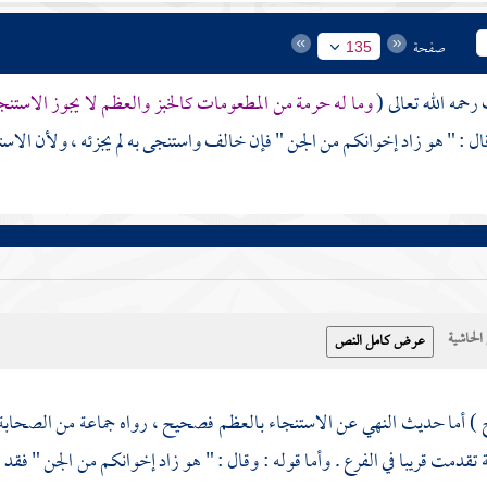
صفحة
135
ف
رحمه الله تعالى (
وما له حرمة من المطعومات كالخبز والعظم لا يجوز الاستنج
ال : " هو زاد إخوانكم من الجن " فإن خالف واستنجى به لم يجزئه ، ولأن الاست
حاشية
 ) أما حديث النهي عن الاستنجاء بالعظم فصحيح ، رواه جماعة من الصحابة
دمت قريبا في الفرع . وأما قوله : وقال : " هو زاد إخوانكم من الجن " فقد 