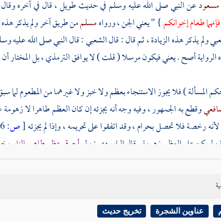
 مسعود
عن النبي صلى الله عليه وسلم في حديث طويل ، قال في آخره وقال ا
فإنهما طعام إخوانكم
} " يعني الجن ، ورواه
مسلم
من طريق آخر ولم يذكر هذه ا
عبي
ولم يذكر هذه الزيادة ، ثم قال : قال
الشعبي
: قال النبي صلى الله عليه وس
 الرواية أصح . يعني فيكون مرسلا (
قلت
) لا يوافق
الترمذي
، بل المختار أن 
كم المسألة ) فلا يجوز الاستنجاء بعظم ولا خبز ولا غيرهما من المطعوم لما 
شافعي
وقطع به الجمهور ، وفيه وجه أنه يجزئه إن كان العظم طاهرا لا زهومة
لأنه رخصة فلا تحصل بحرام ، وقد اتفقوا على تحريمه ، وإذا لم يجزئه
[
ص:
136 ]
 ولم يكن على العظم زهومة . قال
الماوردي
: ولو
أحرق عظم طاهر بالنار وخ
لنار أحالته ، والثاني : لا يجوز لعموم الحديث في النهي عن الرمة وهي العظم ال
صح والله أعلم .
ية
اتفق أصحابنا على تحريم الاستنجاء بجميع المطعومات كالخبز واللحم والعظم و
عناوين الشجرة
تخريج حديث