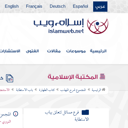
عربي
Español
Deutsch
Français
English
الاستنجاء بمائع غير الماء
الاستنجاء بالعظم والخبز
الاستنجاء بأجزاء الحيوان في حال
اتصاله
الرئيسية
موسوعات
مقالات
الفتوى
الاستشارات
الاستنجاء بجلد مدبوغ
فرع مسائل تتعلق بالاستنجاء
المكتبة الإسلامية
كتب
إذا كان الخارج نادرا كالدم والقيح
الرئيسية
المجموع شرح المهذب
كتاب الطهارة
باب الاستطابة
الاستنجا
والودي والمذي وشبهها فهل يجزئه
الحجر
فرع مسائل تتعلق بباب
المجمو
الاستطابة
النووي -