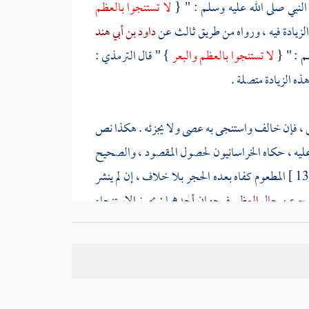
لنبي صلى الله عليه وسلم : " {
لا تستنجوا بالعظم
لزيادة فيه ، ورواه من طريق ثالث عن
داود بن أبي هند
لم : " {
لا تستنجوا بالعظم والبعر
} " قال
الترمذي
:
هذه الزيادة متصلة .
سبق ، فإن خالف واستنجى به عصى ولا يجزئه . هكذا نص
 عليه ، حكاه الخراسانيون لحصول المقصود ، والصحيح
المطعوم كفاه بعده الحجر بلا خلاف ، إن لم ينشر
رج عن حال العظم
فوجهان أحدهما : يجوز الاستنجاء
بالي ، ولا فرق بين البالي بنار أو مرور الزمان ، وهذا
غيرها ، وأما الثمار والفواكه فقسمها
الماوردي
تقسيما