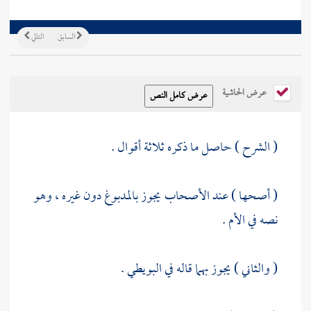
السابق
التالي
عرض الحاشية
( الشرح ) حاصل ما ذكره ثلاثة أقوال .
( أصحها ) عند الأصحاب يجوز بالمدبوغ دون غيره ، وهو
نصه في الأم .
( والثاني ) يجوز بهما قاله في
البويطي
.