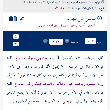
الرئيسية
المجموع شرح المهذب
كتاب الطهارة
باب الاستطابة
تراجم الأعلام
فرع مسائل تتعلق بالاستنجاء
الاستنجاء بالآجر
المجموع شرح المهذب
النووي - أبو زكريا محيي الدين يحيى بن شرف النووي
جزء
صفحة
2
139
قال
المصنف
رحمه الله تعالى ( وإن
استنجى بجلد مدبوغ
ففيه
قولان ، قال في
حرملة
: لا يجوز لأنه كالرمة ، وقال في الأم :
يجوز لأنه إن كان لينا فهو كالخرق ، وإن كان خشنا فهو كالخزف
وإن
استنجى بجلد حيوان مأكول اللحم مذكى غير مدبوغ
ففيه
قولان ، قال في الأم
وحرملة
: لا يجوز ; لأنه لا يقلع النجو
للزوجته ، وقال في
البويطي
: والأول هو الصحيح المشهور ) .