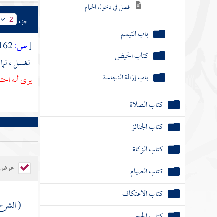
فصل في دخول الحمام
جزء
2
باب التيمم
[
ص:
162 ]
كتاب الحيض
الغسل ، لم
باب إزالة النجاسة
يرى أنه احت
كتاب الصلاة
كتاب الجنائز
كتاب الزكاة
عرض ال
كتاب الصيام
كتاب الاعتكاف
( الشر
كتاب الحج