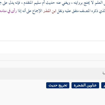
 العلم لا يحتج بروايته ، ويغني عنه حديث
أم سليم
المتقدم ، فإنه يدل على 
لذي ذكره
المصنف
متفق عليه ونقل
ابن المنذر
الإجماع على أنه إذا
رأى في منامه 
ية
عناوين الشجرة
تخريج حديث