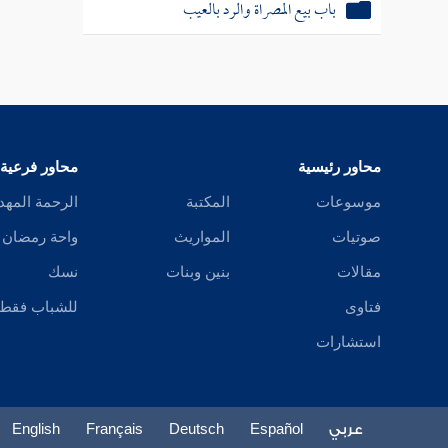
باب بيع المصراة والرد بالعيب
محاور رئيسية
محاور فرعية
موسوعات
المكتبة
الرحمة المهد
صوتيات
المواريث
واحة رمضان
مقالات
بنين وبنات
نسك
فتاوى
للشباب فقط
استشارات
عربي
Español
Deutsch
Français
English