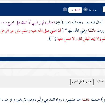
صفحة
162
قال
المصنف
رحمه الله تعالى ( فإن
احتلم ولم ير المني أو شك هل خرج منه ال
ا روت
عائشة
رضي الله عنها " {
أن النبي صلى الله عليه وسلم سئل عن الرجل ي
لم ولا يجد البلل قال : لا غسل عليه
} " ) .
حاشية
ح ) حديث
عائشة
هذا مشهور ، رواه
الدارمي
وأبو داود
والترمذي
وغيرهم ، ل