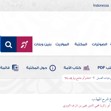
Indonesia
الصوتيات
المكتبة
المواريث
بنين وبنات
 PDF
كتاب الأمة
حول المكتبة
قائمة 
جبات الغسل
احتلم أو جامع ولم يجد بللا
ع شرح المهذب
 أبو زكريا محيي الدين يحيى بن شرف النووي