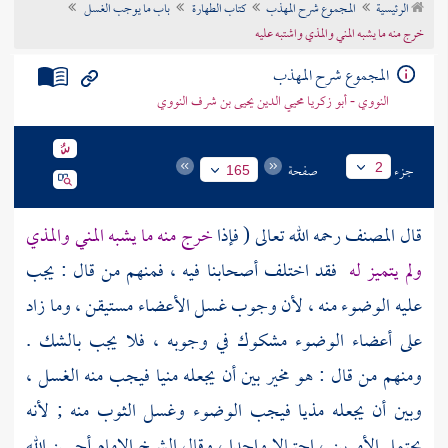
الرئيسية
المجموع شرح المهذب
كتاب الطهارة
باب ما يوجب الغسل
تراجم الأعلام
خرج منه ما يشبه المني والمذي واشتبه عليه
المجموع شرح المهذب
النووي - أبو زكريا محيي الدين يحيى بن شرف النووي
جزء
صفحة
2
165
قال
المصنف
رحمه الله تعالى ( فإذا
خرج منه ما يشبه المني والمذي
ولم يتميز له
فقد اختلف أصحابنا فيه ، فمنهم من قال : يجب
عليه الوضوء منه ، لأن وجوب غسل الأعضاء مستيقن ، وما زاد
على أعضاء الوضوء مشكوك في وجوبه ، فلا يجب بالشك .
ومنهم من قال : هو مخير بين أن يجعله منيا فيجب منه الغسل ،
وبين أن يجعله مذيا فيجب الوضوء وغسل الثوب منه ; لأنه
يحتمل الأمرين ، احتمالا واحدا ، وقال الشيخ
الإمام
أحسن الله