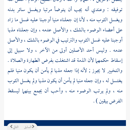
توفيقه : وعندي أنه يجب أن يتوضأ مرتبا ويغسل سائر بدنه
ويغسل الثوب منه ، لأنا إن جعلناه منيا أوجبنا عليه غسل ما زاد
على أعضاء الوضوء بالشك ، والأصل عدمه ، وإن جعلناه مذيا
أوجبنا عليه غسل الثوب والترتيب في الوضوء بالشك ، والأصل
عدمه . وليس أحد الأصلين أولى من الآخر ، ولا سبيل إلى
إسقاط حكمهما لأن الذمة قد اشتغلت بفرض الطهارة والصلاة .
والتخيير لا يجوز ; لأنه إذا جعله مذيا لم يأمن أن يكون منيا فلم
يغتسل له ، وإن جعله منيا لم يأمن أن يكون مذيا ولم يغسل الثوب
منه ، ولم يرتب الوضوء منه ، وأحب أن يجمع بينهما ليسقط
الفرض بيقين ) .
السابق
التالي