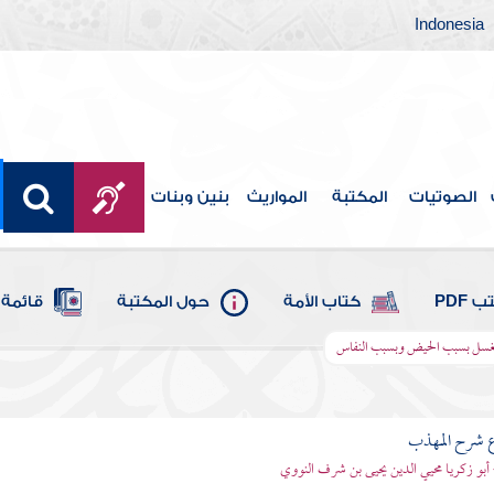
Indonesia
الصوتيات
المكتبة
المواريث
بنين وبنات
 PDF
كتاب الأمة
حول المكتبة
قائمة 
غسل بسبب الحيض وبسبب النفاس
ع شرح المهذب
 أبو زكريا محيي الدين يحيى بن شرف النووي