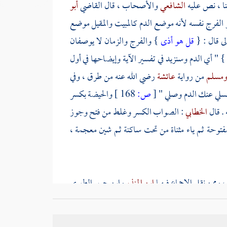
نا ، نص عليه
الشافعي
والأصحاب ، قال القاضي
أبو
 الفرج نفسه لأنه موضع الدم كالمبيت والمقيل موضع
لى قال : {
قل هو أذى
} والفرج والزمان لا يوصفان
} " أي الدم وسنزيد في تفسير الآية وإيضاحها في أول
مسلم
من رواية
عائشة
رضي الله عنه من طرق ، وفي
اغسلي عنك الدم وصلي "
[
ص:
168 ]
والحيضة بكسر
 . قال
الخطابي
: الصواب الكسر وغلط من فتح وجوز
مفتوحة ثم ياء مثناة من تحت ساكنة ثم شين معجمة ،
، وممن نقل الإجماع فيهما
ابن المنذر
وابن جرير الطبري
الوطء ، ولا يجوز ذلك إلا بالغسل ، وما لا يتم الواجب
حاملي
وابن الصباغ
وآخرون من العراقيين
والروياني
: