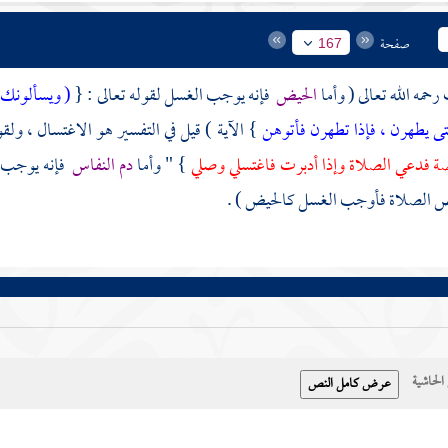
صفحة
167
رحمه الله تعالى ( وأما
الحيض
فإنه يوجب الغسل لقوله تعالى : {
( ويسألونك 
ى يطهرن ، فإذا تطهرن فأتوهن
} الآية ) قيل في التفسير هو الاغتسال ، ول
ضة فدعي الصلاة وإذا أدبرت فاغتسلي وصلي
} " وأما
دم النفاس
فإنه يوجب ا
الصلاة فأوجب الغسل كالحيض ) .
حاشية