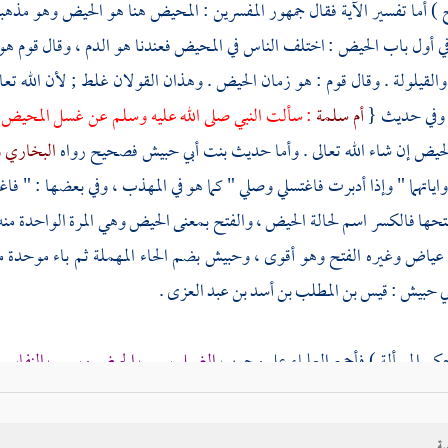
 ) أما تفسير الآية فقال جمهور المفسرين : المحيض هنا هو الحيض وهو مذهب
ي أول باب الحيض : اختلف الناس في المحيض فعندنا هو الدم ، وقال قوم هو
 والقيلولة . وقال قوم : هو زمان الحيض . وهذان القولان غلط ; لأن الله تعا
 وفي حديث {
أم سلمة
: سألت النبي صلى الله عليه وسلم عن غسل المحيض
حيض إن شاء الله تعالى . وأما حديث
بنت أبي حبيش
فصحيح رواه
البخاري
و
ياتهما " وإذا أدبرت فاغتسلي وصلي " كما هو في المهذب ، وفي بعضها : " ف
تحها فالكسر اسم لحالة الحيض ، والفتح بمعنى الحيض وهي المرة الواحدة منه
عياض
وغيره الفتح وهو أقوى ،
وحبيش
بضم الحاء المهملة ثم باء موحدة 
ي حبيش : قيس بن المطلب بن أسد بن عبد العزى
.
حكم المسألة ) فأجمع العلماء على وجوب
الغسل بسبب الحيض وبسبب النفاس
، وذكر
المصنف
دليلهما ، ووجه الدلالة من الآية أنه يلزمها تمكين الزوج من 
فهو واجب . واختلف أصحابنا في وقت وجوبه فقال القاضي
أبو الطيب
والم
ية