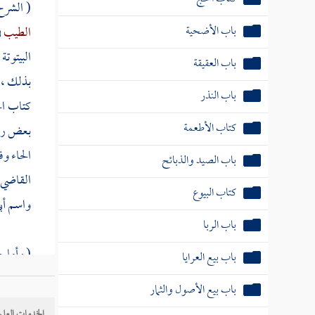
( الشرح
باب الأضحية
الطيب
ف
البيتوتة
باب العقيقة
بذلك ،
باب النذر
كتاب ال
كتاب الأطعمة
بعض روا
الحاء وف
باب الصيد والذبائح
القاضي
كتاب البيوع
واسم
أب
باب الربا
( وأما 
باب بيع العرايا
وآخرون 
باب بيع الأصول والثمار
إلا به 
الخدمات العلم