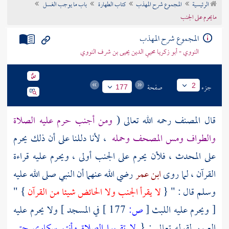
الرئيسية
المجموع شرح المهذب
كتاب الطهارة
باب ما يوجب الغسل
تراجم الأعلام
مايحرم على الجنب
المجموع شرح المهذب
النووي - أبو زكريا محيي الدين يحيى بن شرف النووي
جزء
صفحة
2
177
قال
المصنف
رحمه الله تعالى (
ومن أجنب حرم عليه الصلاة
والطواف ومس المصحف وحمله
، لأنا دللنا على أن ذلك يحرم
على المحدث ، فلأن يحرم على الجنب أولى ، ويحرم عليه قراءة
القرآن ، لما روى
ابن عمر
رضي الله عنهما أن النبي صلى الله عليه
وسلم قال : " {
لا يقرأ الجنب ولا الحائض شيئا من القرآن
} "
[ ويحرم عليه اللبث
[
ص:
177 ]
في المسجد ] ولا يحرم عليه
العبور لقوله تعالى : {
لا تقربوا الصلاة وأنتم سكارى حتى