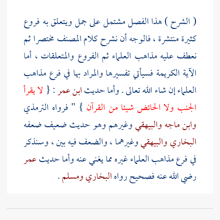
( الشرح ) هذا الفصل مشتمل على جمل ويتعلق به فروع
كثيرة منتشرة ، فالوجه أن نشرح كلام
المصنف
مختصرا ثم
نعطف عليه مذاهب العلماء ثم الفروع والمتعلقات ، أما
الآية الكريمة فسيأتي تفسيرها والمراد بها في فرع مذاهب
العلماء إن شاء الله تعالى . وأما حديث
ابن عمر
: {
لا يقرأ
الجنب ولا الحائض شيئا من القرآن
} " فرواه
الترمذي
وابن ماجه
والبيهقي
وغيرهم وهو حديث ضعيف ضعفه
البخاري
والبيهقي
وغيرهما ، والضعف فيه بين ، وسنذكر
في فرع مذاهب العلماء غيره مما يغني عنه وأما حديث
عمر
رضي الله عنه فصحيح رواه
البخاري
ومسلم
.
وقوله : فلأن يحرم على الجنب هو بفتح اللام ، وقد سبق