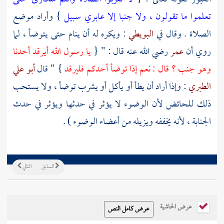
تعلموا ما تقولون ، ولا جنبا إلا عابري سبيل
} وأراد موضع
الصلاة . وقال في
البويطي
: ويكره له أن ينام حتى يتوضأ ، لما
روي أن
عمر
رضي الله عنه قال : " {
يا رسول الله أيرقد أحدنا
وهو جنب ؟ قال : نعم إذا توضأ أحدكم فليرقد
} " قال
أبو علي
الطبري
: وإذا أراد أن يطأ أو يأكل أو يشرب توضأ ، ولا يستحب
ذلك للحائض لأن الوضوء لا يؤثر في حدثها ويؤثر في حدث
الجنابة ، لأنه يخففه ويزيله من أعضاء الوضوء ) .
السابق
التالي
عرض الحاشية